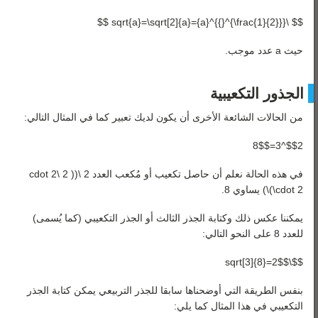
$$ \sqrt{a}=\sqrt[2]{a}={a}^{{}^{\frac{1}{2}}} $$
حيث a عدد موجب.
الجذور التكعيبية
من الحالات الشائعة الأخرى أن يكون لديك تعبير كما في المثال التالي:
$$2^3=8$$
في هذه الحالة نعلم أن حاصل تكعيب أو مُكعب العدد 2 \(( 2 \cdot 2
\cdot 2)\) يساوي 8.
يمكننا عكس ذلك وكتابة الجذر الثالث أو الجذر التكعيبي (كما يُسمى)
للعدد 8 على النحو التالي:
$$\sqrt[3]{8}=2$$
بنفس الطريقة التي أوضحناها سابقا للجذر التربيعي يمكن كتابة الجذر
التكعيبي في هذا المثال كما يلي: