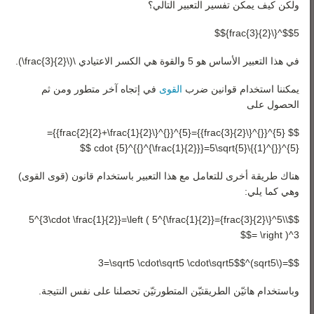
ولكن كيف يمكن تفسير التعبير التالي؟
$$5^{\frac{3}{2}}$$
في هذا التعبير الأساس هو 5 والقوة هي الكسر الاعتيادي \(\frac{3}{2}\).
يمكننا استخدام قوانين ضرب
القوى
في إتجاه آخر متطور ومن ثم
الحصول على
$$ {5}^{{}^{\frac{3}{2}}}={5}^{{}^{\frac{2}{2}+\frac{1}{2}}}=
{5}^{{}^{1}}\cdot {5}^{{}^{\frac{1}{2}}}=5\sqrt{5} $$
هناك طريقة أخرى للتعامل مع هذا التعبير باستخدام قانون (قوى القوى)
وهي كما يلي:
$$\\5^{\frac{3}{2}}=5^{3\cdot \frac{1}{2}}=\left ( 5^{\frac{1}{2}}
\right )^3 =$$
$$=(\sqrt5)^3=\sqrt5 \cdot\sqrt5 \cdot\sqrt5$$
وباستخدام هاتيّن الطريقتيّن المتطورتيّن تحصلنا على نفس النتيجة.