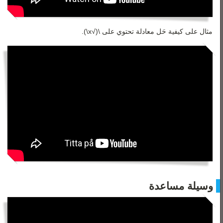
مثال على كيفية حَل معادلة تحتوي على \(√x\)
.
وسيلة مساعدة