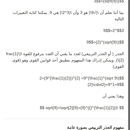
$${\sqrt{9}}=3$$
بما أننا نعلم أن \(√9\) هو 3 وأن \(3^2\) هي 9, يمكننا كتابة التعبيرات
التالية
$$3^2=9$$
$$(\sqrt{9})^{2}=9$$
الجذر ( أو الجذر التربيعي) لعدد ما يعني أن العدد مرفوع للقوة \(\frac{1}
{2}\), ويمكن إدراك هذا المفهوم بتطبيق أحد قوانين القوى وهو (قوى
القوى):
$$(\sqrt 9)^2=(9^{\frac{1}{2}})^{2} =9^{\frac{1}
{2}\cdot2}=9^1=9$$
وهذا يعني أن
$$ \sqrt{9}=\sqrt[2]{9}={9}^{{}^{\frac{1}{2}}} $$
مفهوم الجذر التربيعي بصورة عامة