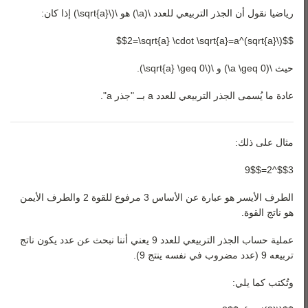
رياضيات 3
رياضيا نقول أن الجذر التربيعي للعدد \(a\) هو \(\sqrt{a}\) إذا كان:
رياضيات 4
$$(\sqrt{a})^2=\sqrt{a} \cdot \sqrt{a}=a$$
رياضيات 5
حيث \(a \geq 0\) و \(\sqrt{a} \geq 0\).
عادة ما يُسمى الجذر التربيعي للعدد a بــ "جذر a".
مثال على ذلك:
$$3^2=9$$
الطرف الأيسر هو عبارة عن الأساس 3 مرفوع للقوة 2 والطرف الأيمن
هو ناتج القوة.
عملية حساب الجذر التربيعي للعدد 9 يعني أننا نبحث عن عدد يكون ناتج
تربيعه 9 (عدد مضروب في نفسه ينتج 9).
وتُكتب كما يلي: