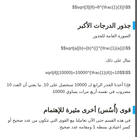
$$\sqrt[3]{8}=8^{\frac{1}{3}}$$
جذور الدرجات الأكبر
الصورة العامة للجذور
$$\sqrt[a]{b}={b}^{{}^{\frac{1}{a}}}$$
مثال على ذلك:
$$\sqrt[4]{10000}=10000^{\frac{1}{4}}=10$$
فإذا أخذنا الجذر الرابع لــ 10000 سنحصل على 10, ما يعني أن العدد 10
مضروب في نفسه أربع مرات يساوي 10000.
قوى (أُسُس) أخرى مثيرة للإهتمام
في هذه القسم حتى الآن تعاملنا مع القوى التي تتكون من عدد صحيح أو
كسر اعتيادي بسطه 1 ومقامه عدد صحيح.