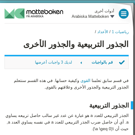
أدوات أخرى
Arabiska Matteboken
العام الدراسي 3
رياضيات 1
/
الأعداد
/
العام الدراسي 4
رياضيات 1
الجذور التربيعية والجذور الأخرى
نظرة عامة
العام الدراسي 5
الأعداد
العام الدراسي 6
قم بالواجبات
لديك 3 واجبات أعرضها
الهندسة
العام الدراسي 7
الجذر الصحيح
الجبر
الجذر الصحيح 2
في قسم سابق تعلمنا
القوى
وكيفية حسابها. في هذه القسم سنتعلم
العام الدراسي 8
أحسب الجذر
الجذور التربيعية والجذور الأخرى وعلاقتهم بالقوى.
الدوال
العام الدراسي 9
النسب المئوية
الجذور التربيعية
رياضيات 1
الإحصاء والاحتمالات
الجذر التربيعي للعدد a هو عبارة عن عدد غير سالب حاصل تربيعه يساوي
رياضيات 2
a. أي أن حاصل ضرب الجذر التربيعي للعدد a في نفسه يساوي العدد a,
حيث أن \(a \geq 0\).