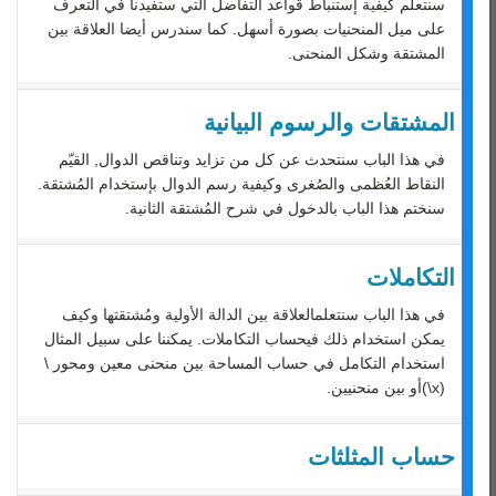
رياضيات 3
سنتعلم كيفية إستنباط قواعد التفاضل التي ستفيدنا في التعرف
على ميل المنحنيات بصورة أسهل. كما سندرس أيضا العلاقة بين
رياضيات 4
المشتقة وشكل المنحنى.
رياضيات 5
المشتقات والرسوم البيانية
في هذا الباب سنتحدث عن كل من تزايد وتناقص الدوال, القيّم
النقاط العُظمى والصُغرى وكيفية رسم الدوال بإستخدام المُشتقة.
سنختم هذا الباب بالدخول في شرح المُشتقة الثانية.
التكاملات
في هذا الباب سنتعلمالعلاقة بين الدالة الأولية ومُشتقتها وكيف
يمكن استخدام ذلك فيحساب التكاملات. يمكننا على سبيل المثال
استخدام التكامل في حساب المساحة بين منحنى معين ومحور \
(x\)أو بين منحنيين.
حساب المثلثات