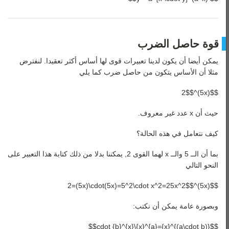
قوة حاصل الضرب
يمكن أيضا أن يكون لدينا تعبيرات قوى لها أساس أكثر تعقيدا. لنفترض
مثلا أن الأساس يتكون من حاصل ضرب كما يلي
$$(5x)^2$$
حيث أن x عدد غير معروف.
كيف نتعامل في هذه الحالة؟
بما أن الــ 5 والــ x لهما القوى 2, يمكننا بدلا من ذلك كتابة هذا التعبير على
النحو التالي
$$(5x)^2=(5x)\cdot(5x)=5^2\cdot x^2=25x^2$$
وبصورة عامة يمكن أن نكتب:
$${(a\cdot b)}^{x}={a}^{x}\cdot {b}^{x}$$