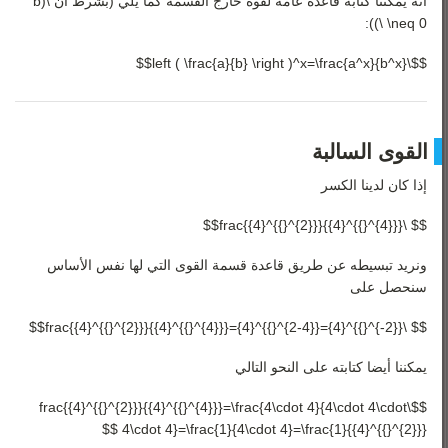
أنه يمكننا كتابة قاعدة عامة لقوة خارج القسمة كما يلي (بشرط أن \(b
\neq 0 \)):
$$\left ( \frac{a}{b} \right )^x=\frac{a^x}{b^x}$$
القوى السالبة
إذا كان لدينا الكسر
$$ \frac{{4}^{{}^{2}}}{{4}^{{}^{4}}}$$
ونريد تبسيطه عن طريق قاعدة قسمة القوى التي لها نفس الأساس
سنحصل على
$$ \frac{{4}^{{}^{2}}}{{4}^{{}^{4}}}={4}^{{}^{2-4}}={4}^{{}^{-2}}$$
يمكننا أيضا كتابته على النحو التالي
$$\frac{{4}^{{}^{2}}}{{4}^{{}^{4}}}=\frac{4\cdot 4}{4\cdot 4\cdot
4\cdot 4}=\frac{1}{4\cdot 4}=\frac{1}{{4}^{{}^{2}}} $$