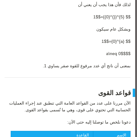
لذلك فأن هذا يجب أن يعني أن
$$ {5}^{{}^{0}}=1$$
وبشكل عام سيكون
$$ {a}^{0}=1$$
$$a\neq 0$$
بمعنى أن ناتج أي عدد مرفوع للقوة صفر يساوي 1.
قواعد القوى
الآن مررنا على عدد من القواعد العامة التي تنطبق عند إجراء العمليات
الحسابية التي تحتوي على قوى، وهي ما تُسمى بقواعد القوى.
دعونا نلخص ما توصلنا إليه حتى الآن:
الإسم
القاعدة