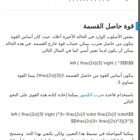
قوة حاصل القسمة
بنفس الأسلوب الوارد في الحالة الأخيرة أعلاه، حيث كان أساس القوة
يتكون من حاصل ضرب، يمكن حساب قوة خارج القسمة. في هذه الحالة
يمكن أن يكون لدينا تعبير أُسي كما في المثال التالي:
$$\left ( \frac{2x}{3} \right ) ^3$$
يتكون أساس القوة من حاصل القسمة \(\frac{2x}{3}\) بينما القوة
تساوي 3.
باستخدام قاعدة
ضرب الكسور
يمكننا إعادة كتابة هذه القوى على النحو
التالي
$$\left ( \frac{2x}{3} \right )^3= \frac{2x}3 \cdot \frac{2x}3 \cdot
\frac{2x}3= \frac{(2x)^3}{3^3}$$
يمكننا المواصلة في تبسيط هذا التعبير، ولكن نكتفي بهذا الحد. ونستنتج