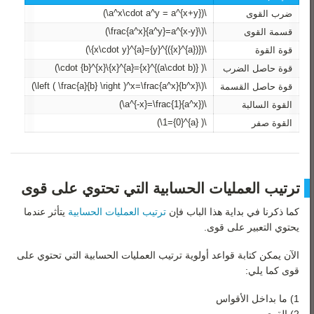
\(a^x\cdot a^y = a^{x+y}\)
ضرب القوى
\(\frac{a^x}{a^y}=a^{x-y}\)
قسمة القوى
\({({a}^{x})}^{y}={a}^{x\cdot y}\)
قوة القوة
\( {(a\cdot b)}^{x}={a}^{x}\cdot {b}^{x}\)
قوة حاصل الضرب
\(\left ( \frac{a}{b} \right )^x=\frac{a^x}{b^x}\)
قوة حاصل القسمة
\(a^{-x}=\frac{1}{a^x}\)
القوة السالبة
\( {a}^{0}=1\)
القوة صفر
ترتيب العمليات الحسابية التي تحتوي على قوى
كما ذكرنا في بداية هذا الباب فإن
ترتيب العمليات الحسابية
يتأثر عندما
يحتوي التعبير على قوى.
الآن يمكن كتابة قواعد أولوية ترتيب العمليات الحسابية التي تحتوي على
قوى كما يلي:
1) ما بداخل الأقواس