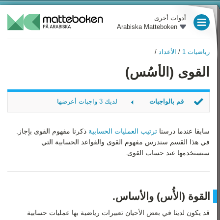
أدوات أخرى
Arabiska Matteboken
العام الدراسي 3
رياضيات 1
/
الأعداد
/
العام الدراسي 4
رياضيات 1
القوى (الأُسُس)
نظرة عامة
العام الدراسي 5
الأعداد
العام الدراسي 6
قم بالواجبات
لديك 3 واجبات أعرضها
الهندسة
العام الدراسي 7
القاعدة الصحيحة 1
الجبر
القاعدة الصحيحة 2
سابقا عندما درسنا
ترتيب العمليات الحسابية
ذكرنا مفهوم القوى بإجاز.
العام الدراسي 8
القاعدة الصحيحة 3
في هذا القسم سندرس مفهوم القوى والقواعد الحسابية التي
الدوال
سنستخدمها عند حساب القوى.
العام الدراسي 9
النسب المئوية
رياضيات 1
الإحصاء والاحتمالات
القوة (الأُس) والأساس.
رياضيات 2
قد يكون لدينا في بعض الأحيان تعبيرات رياضية بها عمليات حسابية