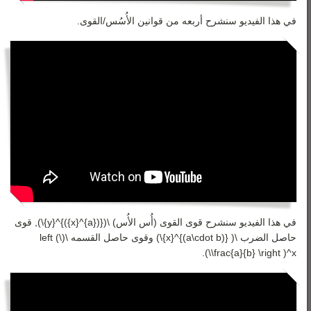
في هذا الفيديو سنشرح أربعه من قوانين الأُسُس/القوى.
في هذا الفيديو سنشرح قوى القوى (أُس الأُس)
\({({a}^{x})}^{y}\)
, قوى
حاصل الضرب
\( {(a\cdot b)}^{x}\)
وقوى حاصل القسمه
\(\left (
.
\frac{a}{b} \right )^x\)