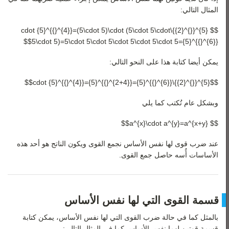
المثال التالي:
$$ {5}^{{}^{2}}\cdot {5}^{{}^{4}}=(5\cdot 5)\cdot (5\cdot 5\cdot
5\cdot 5)=5\cdot 5\cdot 5\cdot 5\cdot 5\cdot 5={5}^{{}^{6}}$$
يمكن أيضا كتابة هذا على النحو التالي:
$${5}^{{}^{2}}\cdot {5}^{{}^{4}}={5}^{{}^{2+4}}={5}^{{}^{6}}$$
وبشكل عام تُكتب كما يلي
$$ a^{x}\cdot a^{y}=a^{x+y}$$
عند ضرب قوى لها نفس الأساس نجمع القوى ويكون الناتج هو أحد هذه
الأساسات أُسه حاصل جمع القوى.
قسمة القوى التي لها نفس الأساس
بالمثل كما في حالة ضرب القوى التي لها نفس الأساس، يمكن كتابة
قسمة قوتين لهما نفس الأساس كما في المثال التالي: