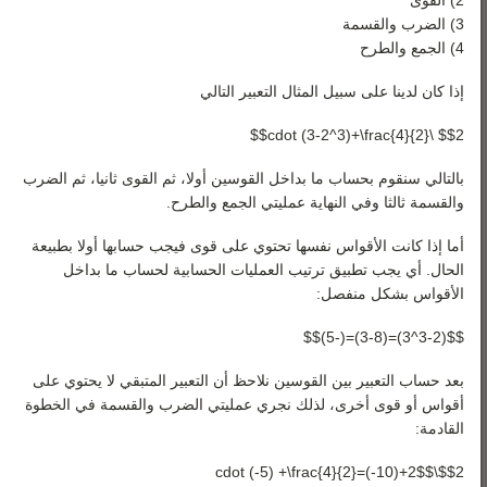
2) القوى
3) الضرب والقسمة
4) الجمع والطرح
إذا كان لدينا على سبيل المثال التعبير التالي
$$2 \cdot (3-2^3)+\frac{4}{2}$$
بالتالي سنقوم بحساب ما بداخل القوسين أولا، ثم القوى ثانيا، ثم الضرب
والقسمة ثالثا وفي النهاية عمليتي الجمع والطرح.
أما إذا كانت الأقواس نفسها تحتوي على قوى فيجب حسابها أولا بطبيعة
الحال. أي يجب تطبيق ترتيب العمليات الحسابية لحساب ما بداخل
الأقواس بشكل منفصل:
$$(3-2^3)=(3-8)=(-5)$$
بعد حساب التعبير بين القوسين نلاحظ أن التعبير المتبقي لا يحتوي على
أقواس أو قوى أخرى، لذلك نجري عمليتي الضرب والقسمة في الخطوة
القادمة:
$$2\cdot (-5) +\frac{4}{2}=(-10)+2$$