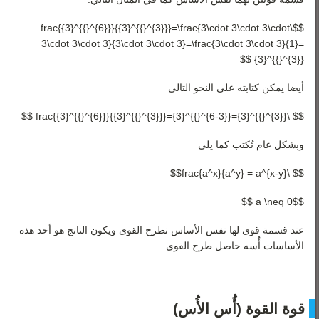
$$\frac{{3}^{{}^{6}}}{{3}^{{}^{3}}}=\frac{3\cdot 3\cdot 3\cdot
3\cdot 3\cdot 3}{3\cdot 3\cdot 3}=\frac{3\cdot 3\cdot 3}{1}=
{3}^{{}^{3}} $$
أيضا يمكن كتابته على النحو التالي
$$ \frac{{3}^{{}^{6}}}{{3}^{{}^{3}}}={3}^{{}^{6-3}}={3}^{{}^{3}} $$
وبشكل عام تُكتب كما يلي
$$ \frac{a^x}{a^y} = a^{x-y}$$
$$a \neq 0 $$
عند قسمة قوى لها نفس الأساس نطرح القوى ويكون الناتج هو أحد هذه
الأساسات أُسه حاصل طرح القوى.
قوة القوة (أُس الأُس)