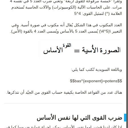
وتُقرأ "خمسة مرفوعة للقوى أربعة" وتعني ضرب العدد 5 في نفسه 4
مرات. على الحاسبات الآلية (الكومبيوترات) والآلات الحاسبة تُستخدم
العلامة (^) لتمثيل القوى: 4^5
العدد المكتوب في هذا الشكل يُقال أنه مكتوب في صورة أُسية. وفي
التعبير \(5^4\) يُسمى العدد 5 بالأساس ويُسمى العدد 4 بالقوة (الأُس).
وباللغة السويدية تُكتب كما يلي:
$$bas^{exponent}=potens$$
هناك عدد من القواعد الخاصة بكيفية حساب القوى من الجيّد أن نتذكرها.
ضرب القوى التي لها نفس الأساس
إذا كان لدينا قوتين لهما نفس الأساس يمكن إجراء عملية ضربهما كما في