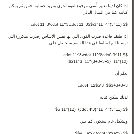
إذا كان لدينا تعبير أُسي مرفوع لقوة أخرى ونريد حسابه، فمن ثم يمكن
كتابته كما في المثال التالي:
$$ (11^3)^4=11^3\cdot 11^3\cdot 11^3\cdot 11^3$$
إذا طبقنا قاعدة ضرب القوى التي لها نفس الأساس (ضرب متكرر) التي
توصلنا إليها سابقا في هذا القسم سنحصل على
$$ 11^3 \cdot 11^3\cdot 11^3\cdot
11^3=11^{3+3+3+3}=11^{12}$$
نعلم أن
$$3+3+3+3=3\cdot4=12$$
لذلك يمكن كتابة
$$ (11^3)^4=11^{3\cdot 4}=11^{12} $$
وبشكل عام ستكون كما يلي
$$ (a^x)^y = a^{x \cdot y}$$