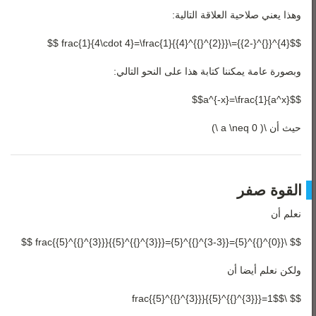
وهذا يعني صلاحية العلاقة التالية:
$${4}^{{}^{-2}}=\frac{1}{4\cdot 4}=\frac{1}{{4}^{{}^{2}}} $$
وبصورة عامة يمكننا كتابة هذا على النحو التالي:
$$a^{-x}=\frac{1}{a^x}$$
حيث أن \( a \neq 0 \)
القوة صفر
نعلم أن
$$ \frac{{5}^{{}^{3}}}{{5}^{{}^{3}}}={5}^{{}^{3-3}}={5}^{{}^{0}} $$
ولكن نعلم أيضا أن
$$ \frac{{5}^{{}^{3}}}{{5}^{{}^{3}}}=1$$