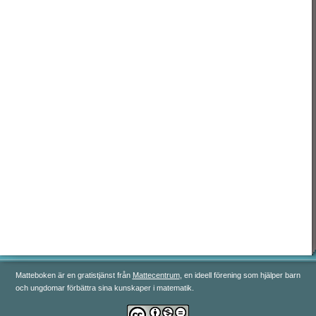
رياضيات 3
رياضيات 4
رياضيات 5
Matteboken är en gratistjänst från
Mattecentrum
, en ideell förening som hjälper barn
och ungdomar förbättra sina kunskaper i matematik.