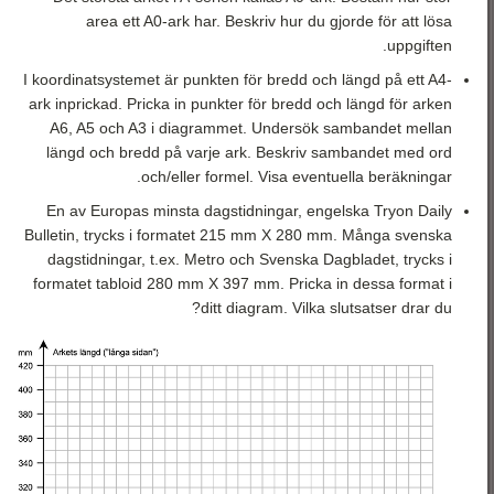
رياضيات 3
area ett A0-ark har. Beskriv hur du gjorde för att lösa
رياضيات 4
uppgiften.
I koordinatsystemet är punkten för bredd och längd på ett A4-
رياضيات 5
ark inprickad. Pricka in punkter för bredd och längd för arken
A6, A5 och A3 i diagrammet. Undersök sambandet mellan
längd och bredd på varje ark. Beskriv sambandet med ord
och/eller formel. Visa eventuella beräkningar.
En av Europas minsta dagstidningar, engelska Tryon Daily
Bulletin, trycks i formatet 215 mm X 280 mm. Många svenska
dagstidningar, t.ex. Metro och Svenska Dagbladet, trycks i
formatet tabloid 280 mm X 397 mm. Pricka in dessa format i
ditt diagram. Vilka slutsatser drar du?