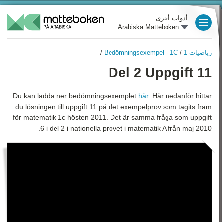
أدوات أخرى
Arabiska Matteboken
العام الدراسي 3
رياضيات 1
/
Bedömningsexempel - 1C
/
العام الدراسي 4
رياضيات 1
Del 2 Uppgift 11
نظرة عامة
العام الدراسي 5
الأعداد
Du kan ladda ner bedömningsexemplet
här
. Här nedanför hittar
العام الدراسي 6
du lösningen till uppgift 11 på det exempelprov som tagits fram
الهندسة
العام الدراسي 7
för matematik 1c hösten 2011. Det är samma fråga som uppgift
6 i del 2 i nationella provet i matematik A från maj 2010.
الجبر
العام الدراسي 8
الدوال
العام الدراسي 9
النسب المئوية
رياضيات 1
الإحصاء والاحتمالات
رياضيات 2