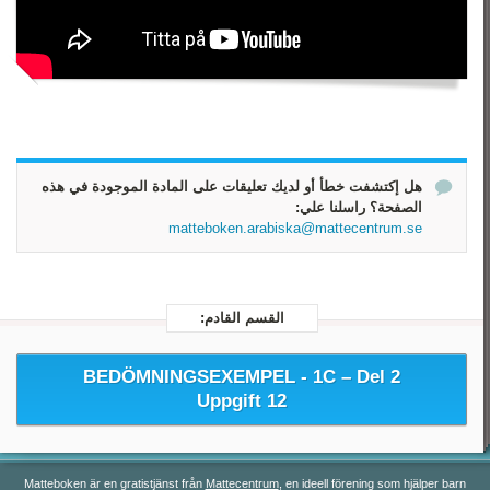
رياضيات 3
رياضيات 4
رياضيات 5
هل إكتشفت خطأ أو لديك تعليقات على المادة الموجودة في هذه
الصفحة؟ راسلنا علي:
matteboken.arabiska@mattecentrum.se
القسم القادم:
BEDÖMNINGSEXEMPEL - 1C –
Del 2
Uppgift 12
Matteboken är en gratistjänst från
Mattecentrum
, en ideell förening som hjälper barn