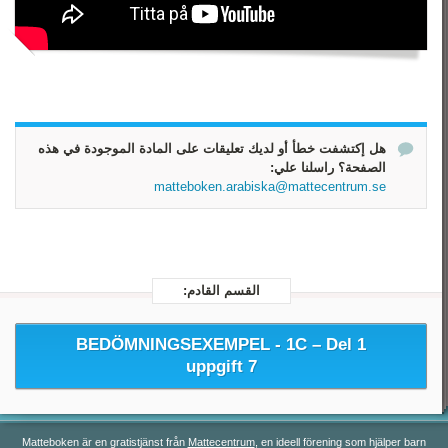
رياضيات 3
رياضيات 4
رياضيات 5
هل إكتشفت خطأ أو لديك تعليقات على المادة الموجودة في هذه
الصفحة؟ راسلنا علي:
matteboken.arabiska@mattecentrum.se
القسم القادم:
BEDÖMNINGSEXEMPEL - 1C –
Del 1
uppgift 7
Matteboken är en gratistjänst från
Mattecentrum
, en ideell förening som hjälper barn