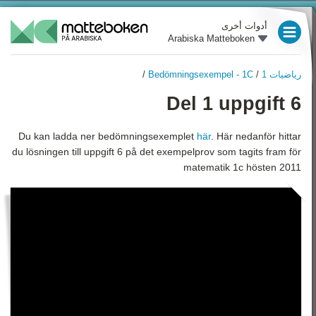
أدوات أخرى
Arabiska Matteboken
العام الدراسي 3
رياضيات 1
/
Bedömningsexempel - 1C
/
العام الدراسي 4
رياضيات 1
Del 1 uppgift 6
نظرة عامة
العام الدراسي 5
الأعداد
Du kan ladda ner bedömningsexemplet
här
. Här nedanför hittar
العام الدراسي 6
du lösningen till uppgift 6 på det exempelprov som tagits fram för
الهندسة
العام الدراسي 7
matematik 1c hösten 2011
الجبر
العام الدراسي 8
الدوال
العام الدراسي 9
النسب المئوية
رياضيات 1
الإحصاء والاحتمالات
رياضيات 2