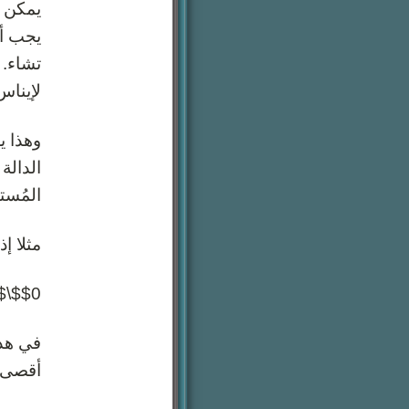
لإيناس 
الدالة 
المُستقل
مثلا إ
$$0\leq x\leq 40$$
أقصى 