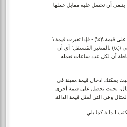
ي عملتها و \(y\) هو الراتب الذي ينبغي أن تحصل عليه مقابل عملها
لكل قيمة من قيّم \(x\) توجد قيمة واحدة لـ \(y\) وتعتمد قيمة \(y\) على قيمة \(x\) - فإذا تغيرت قيمة \
(x\) ستتغير قيمة \(y\) أيضا. لذلك تُسمى \(y\) بالمتغير التابع وتُسمى \(x\) بالمتغير المُستقل؛ أي أن
المثال أعلاه لدينا ببساطة أن لكل عدد ساعات تعمله
 حيث يمكنك ادخال قيمة معينة في
 المُدخلة هي \(x\) على سبيل المثال، بحيث نحصل على قيمة أخرى