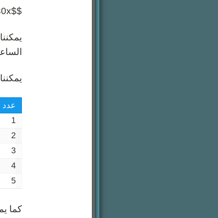
$$y(x)=80x$$
يمكننا
الساعة بالكرونة (80 كرو
يمكننا
عدد ا
1
2
3
4
5
كما يم