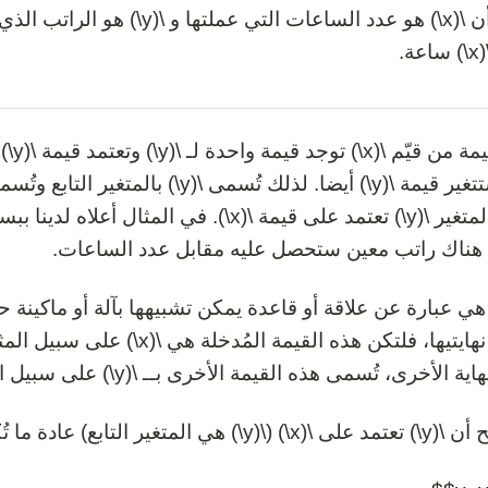
حيث أن \(x\) هو عدد الساعات الت
ة.
قيمة المتغير \(y\) تعتمد على قيمة \(x\). في 
هناك راتب معين ستحصل عليه مقابل عدد الساعات.
 هي عبارة عن علاقة أو قاعدة يمكن تشبيهها بآلة أو ماكينة
إحدى نهايتيها، فلتكن هذه القيمة
لأخرى، تُسمى هذه القيمة الأخرى بــ \(y\) على سبيل المثال وهي التي تُمثل قيمة الدالة.
 المتغير التابع) عادة ما تُكتب الدالة كما يلي.