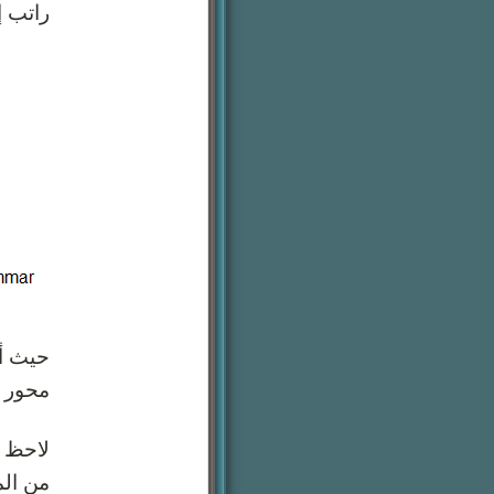
راتب إ
محور \(x\) تعني عدد الس
من الم