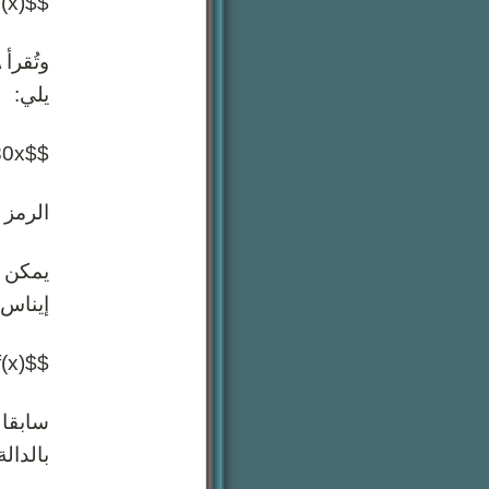
$$y=y(x)$$
يلي:
$$y(x)=80x$$
الرمز ال
يمكن و
إيناس 
$$y(x)=f(x)$$
سابقا 
بالدالة