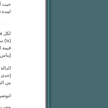
لمدة \(x\) ساع
إيناس 
الدالة
من النهاية ا
لتوضيح أن \(y\) تعتمد على \(x\) (\(y\) هي