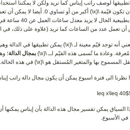
يجب أن تكون قيّمة \(x\) أكبر من أو ت
تشاء. بطبيعية الحال 
أن تعمل عدد من الساعات كما تريد (علاوة على ذلك، في اليوم لدينا 24
وهذا يعني أنه توجد قيّم معينة لـ \(x\) يمكن تط
مُعرفة. وعادة ما تُسمى هذه القيّم لــ \(x\)
بمجال الدالة
؛ وه
 المسموح بها والمتغير المُستقل هو \(x\) في هذه الحالة.
ذا نظرنا الى فترة اسبوع يمكن أن يكون مجال دالة راتب إينا
في الأسبوع.