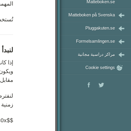
رياضيات 3
Matteboken.se
المهمة
رياضيات 4
Matteboken på Svenska
تُستخد
رياضيات 5
Pluggakuten.se
Formelsamlingen.se
لنبدأ 
مراكز دراسية مجانية
إذا كا
Cookie settings
ويكون 
مقابل 
زمنية 
$$y=80x$$