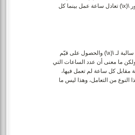
بشكل واضح. في نظام الإحداثيات أعلاه كل خطوة على طول محور \(x\) تعادل ساعة عمل بينما كل
إذا رجعنا إلى دالة راتب إيناس أعلاه سنلاحظ أنه يمكننا إدخال قيّم سالبة لـ \(x\) والحصول على قيّم
(y\) (على سبيل المثال \(x = -1\) ستعطينا \(y = -80\)), ولكن ما معنى أن عدد الساعات التي
 عدد سالب؟ ربما نستنتج أن إيناس ستخسر 80 كرونة مقابل كل ساعة لم تعمل فيها،
ا النوع من التعامل، وهذا ليس ما