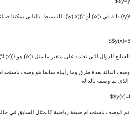
وتُقرأ \(y\) دالة في \(x\) أو "\(y( x)\)" للتبسيط
شائع للدوال التي تعتمد على متغير ما مثل \(x\) هو \(f (x)\).
صف الدالة بعدة طرق وما رأيناه سابقا هو وصف باستخدام 
الذي تم وصفه بالدالة
تم الوصف باستخدام صيغة رياضية كالمثال السابق في حالة