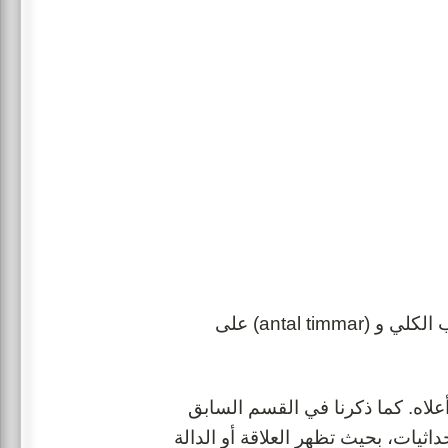
حيث أن الكلمات السويدية (total lön) على محور \(y\) تعني الراتب الكلي و (antal timmar) على
) على نظام الإحداثيات أعلاه. كما ذكرنا في القسم السابق
ثيات، بحيث تظهر العلاقة أو الدالة