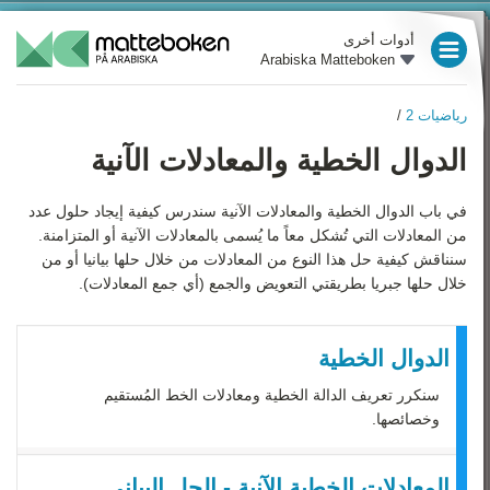
أدوات أخرى
Arabiska Matteboken
العام الدراسي 3
رياضيات 2
/
العام الدراسي 4
رياضيات 2
الدوال الخطية والمعادلات الآنية
نظرة عامة
العام الدراسي 5
الجبر
في باب الدوال الخطية والمعادلات الآنية سندرس كيفية إيجاد حلول عدد
العام الدراسي 6
من المعادلات التي تُشكل معاً ما يُسمى بالمعادلات الآنية أو المتزامنة.
معادلات الدرجة الثانية
العام الدراسي 7
سنناقش كيفية حل هذا النوع من المعادلات من خلال حلها بيانيا أو من
خلال حلها جبريا بطريقتي التعويض والجمع (أي جمع المعادلات).
الدوال والرسوم البيانية
العام الدراسي 8
الدوال الخطية والمعادلات
الآنية
العام الدراسي 9
الدوال الخطية
الهندسة
سنكرر تعريف الدالة الخطية ومعادلات الخط المُستقيم
رياضيات 1
وخصائصها.
اللوغاريتمات
رياضيات 2
الإحصاء
المعادلات الخطية الآنية - الحل البياني