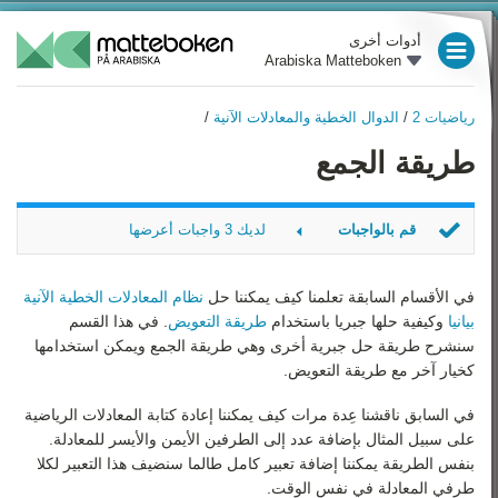
أدوات أخرى
Arabiska Matteboken
العام الدراسي 3
رياضيات 2
/
الدوال الخطية والمعادلات الآنية
/
العام الدراسي 4
رياضيات 2
طريقة الجمع
نظرة عامة
العام الدراسي 5
الجبر
العام الدراسي 6
قم بالواجبات
لديك 3 واجبات أعرضها
معادلات الدرجة الثانية
العام الدراسي 7
حِل النظام
الدوال والرسوم البيانية
حِل النظام 2
في الأقسام السابقة تعلمنا كيف يمكننا حل
نظام المعادلات الخطية الآنية
العام الدراسي 8
الحد الأعلى
بيانيا
وكيفية حلها جبريا باستخدام
طريقة التعويض
. في هذا القسم
الدوال الخطية والمعادلات
سنشرح طريقة حل جبرية أخرى وهي طريقة الجمع ويمكن استخدامها
الآنية
العام الدراسي 9
كخيار آخر مع طريقة التعويض.
الهندسة
رياضيات 1
في السابق ناقشنا عِدة مرات كيف يمكننا إعادة كتابة المعادلات الرياضية
اللوغاريتمات
على سبيل المثال بإضافة عدد إلى الطرفين الأيمن والأيسر للمعادلة.
رياضيات 2
بنفس الطريقة يمكننا إضافة تعبير كامل طالما سنضيف هذا التعبير لكلا
الإحصاء
طرفي المعادلة في نفس الوقت.