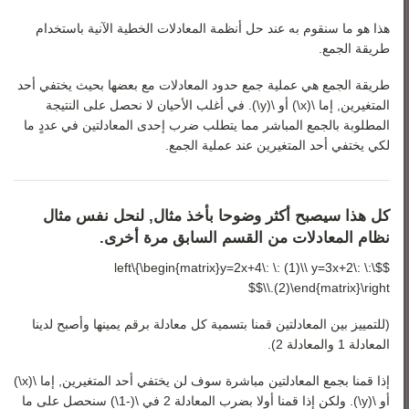
رياضيات 3
هذا هو ما سنقوم به عند حل أنظمة المعادلات الخطية الآنية باستخدام
رياضيات 4
طريقة الجمع.
رياضيات 5
طريقة الجمع هي عملية جمع حدود المعادلات مع بعضها بحيث يختفي أحد
المتغيرين, إما \(x\) أو \(y\). في أغلب الأحيان لا نحصل على النتيجة
المطلوبة بالجمع المباشر مما يتطلب ضرب إحدى المعادلتين في عددٍ ما
لكي يختفي أحد المتغيرين عند عملية الجمع.
كل هذا سيصبح أكثر وضوحا بأخذ مثال, لنحل نفس مثال
نظام المعادلات من القسم السابق مرة أخرى.
$$\left\{\begin{matrix}y=2x+4\: \: (1)\\ y=3x+2\: \:
(2)\end{matrix}\right.\\$$
(للتمييز بين المعادلتين قمنا بتسمية كل معادلة برقم يمينها وأصبح لدينا
المعادلة 1 والمعادلة 2).
إذا قمنا بجمع المعادلتين مباشرة سوف لن يختفي أحد المتغيرين, إما \(x\)
أو \(y\). ولكن إذا قمنا أولا بضرب المعادلة 2 في \(-1\) سنحصل على ما