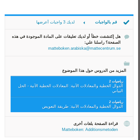
قم بالواجبات
لديك 3 واجبات أعرضها
حِل النظام
هل إكتشفت خطأ أو لديك تعليقات على المادة الموجودة في هذه
حِل النظام 2
الصفحة؟ راسلنا علي:
الحد الأعلى
matteboken.arabiska@mattecentrum.se
المزيد من الدروس حول هذا الموضوع
رياضيات 2
الدوال الخطية والمعادلات الآنية: المعادلات الخطية الآنية - الحل
البياني
رياضيات 2
الدوال الخطية والمعادلات الآنية: طريقة التعويض
قراءة الصفحة بلغات أخرى
Matteboken: Additionsmetoden