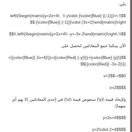
يلي:
$$\\ \left\{\begin{matrix}y=2x+4\: \\ y\cdot {\color{Blue} {(-1)}}=
{\color{Blue}{ (-1)}}\cdot (3x+2)\end{matrix}\right.$$
$$\\ \left\{\begin{matrix}y=2x+4\\ -y=-3x-2\end{matrix}\right.\\$$
الآن يمكننا جمع المعادلتين لنحصل على
$${\color{Blue} {y}}+({\color{Red} {-y}})=({\color{Blue}{ 2x+4}})+
({\color{Red}{ -3x-2}})$$
$$0=-x+2$$
$$x=2$$
ولإيجاد قيمة \(y\) سنعوض قيمة \(x\) في إحدى المعادلتين (لا يهم أي
منهما):
$$y=2x+4$$
$$y=2\cdot 2+4$$