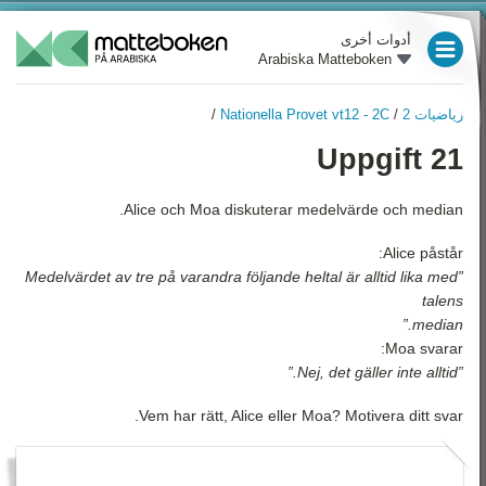
أدوات أخرى
Arabiska Matteboken
العام الدراسي 3
رياضيات 2
/
Nationella Provet vt12 - 2C
/
العام الدراسي 4
رياضيات 2
Uppgift 21
نظرة عامة
العام الدراسي 5
الجبر
Alice och Moa diskuterar medelvärde och median.
العام الدراسي 6
معادلات الدرجة الثانية
Alice påstår:
العام الدراسي 7
”Medelvärdet av tre på varandra följande heltal är alltid lika med
الدوال والرسوم البيانية
talens
العام الدراسي 8
median.”
الدوال الخطية والمعادلات
الآنية
Moa svarar:
العام الدراسي 9
”Nej, det gäller inte alltid.”
الهندسة
رياضيات 1
Vem har rätt, Alice eller Moa? Motivera ditt svar.
اللوغاريتمات
رياضيات 2
الإحصاء