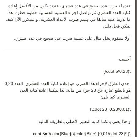
رياضيات 3
عندما نضرب عدد صحيح في عدد عشري، عندئذ‏ يكون من الأفضل إعادة
رياضيات 4
كتابة العدد العشري ثم نواصل اجراء العملية الحسابية خطوة خطوة. هذا
ما تدربنا عليه سابقا في قِسم ضرب الأعداد العشرية، و سنكرر الآن كيف
رياضيات 5
يمكن فعل ذلك.
أولا سنقوم بِحَل مثال على عملية ضرب عدد صحيح في عدد عشري.
أحسب
\(0,23\cdot 5\)
احدى الطرق لإجراء هذا الضرب هو إعادة كتابة العدد العشري. العدد 0,23
هو بالطبع عبارة عن 23 جزء من مائة, لذا يمكننا إعادة كتابة العدد
العشري كما يلي:
\(0,01\cdot 23=0,23\)
و هذا يعني يمكننا كتابة التعبير الأصلي بالطريقة التالية:
\({\color{Blue} {0,01\cdot 23}}\cdot 5={\color{Blue}{