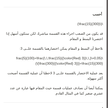
أحسب
\(\frac{15}{300}\)
قد يكون من الصعب اجراء هذه القسمة مباشرةً، لكن ستكون أسهل إذا
اختصرنا البسط و المقام.
نلاحظ أن البسط و المقام يمكن اختصارهما بالقسمة علــى 3:
\(0,05=\frac{5}{100}=\frac{\,\,\frac{15}{{\color{Red} 3}}\,\,}
{\frac{300}{{\color{Red} 3}}}=\frac{15}{300}\)
بعد عملية الاختصار بالقسمة علــى 3 لاحظنا أن عملية القسمة أصبحت
أكثر سهولة.
يمكننا أيضا أن نصادف عمليات قسمة حيث المقام فيها عبارة عن عدد
عشري صغير كما في المثال القادم.