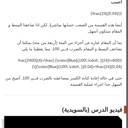
أحسب
\(\frac{24}{0,04}\)
أيضا هذه القسمة من الصعب حسابها مباشرةً, لكن اذا ضاعفنا البسط و
المقام ستكون أسهل.
بما أن المقام عبارة عن أجزاء من المئة (أربعة من مئة) يمكننا أن
نضاعف البسط و المقام بالضرب فــي 100, مما يعطينا ما يلي:
\(600=\frac{2400}{4}=\frac{ {\color{Blue}{100\,\cdot\, }}24}
{{\color{Blue}{100\,\cdot\, }}0,04}=\frac{24}{0,04}\)
حتى في حالة إعادة كتابة الكسر بمضاعفته بالضرب فــي 100, أصبح من
السهل جدا اجراء عملية القسمة.
فيديو الدرس (بالسويدية)