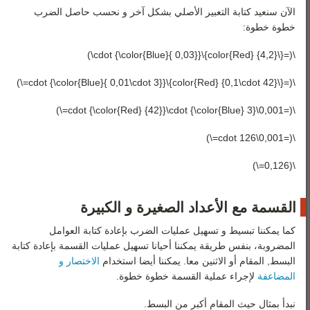
الآن سنعيد كتابة التعبير الأصلي بشكل آخر و نحسب حاصل الضرب
خطوة خطوة:
\(={\color{Red} {4,2}}\cdot {\color{Blue}{ 0,03}}\)
\(={\color{Red} {0,1\cdot 42}}\cdot {\color{Blue}{ 0,01\cdot 3}}=\)
\(=0,001\cdot {\color{Red} {42}}\cdot {\color{Blue} 3}=\)
\(=0,001\cdot 126=\)
\(0,126=\)
القسمة مع الأعداد الصغيرة و الكبيرة
كما يمكننا تبسيط و تسهيل عمليات الضرب بإعادة كتابة العوامل
المضروبة، بنفس طريقة يمكننا أحيانا تسهيل عمليات القسمة بإعادة كتابة
البسط, المقام أو الاثنين معا. يمكننا أيضا استخدام
الاختصار و
المضاعفة
لإجراء عملية القسمة خطوة خطوة.
نبدأ بمثال حيث المقام أكبر من البسط.