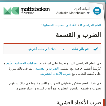
أدوات أخرى
Arabiska Matteboken
العام الدراسي 3
العام الدراسي 8
/
الأعداد و العمليات الحسابية
/
العام الدراسي 4
العام الدراسي 8
الضرب و القسمة
نظرة عامة
العام الدراسي 5
الأعداد و العمليات الحسابية
العام الدراسي 6
قم بالواجبات
لديك 3 واجبات أعرضها
المتغيرات و التعبيرات
العام الدراسي 7
أحسب العدد العشري
الكسور
أحسب العدد العشري 2
في العام الدراسي السابع تدربنا على استخدام
العمليات الحسابية الأربع
و
العام الدراسي 8
أنقر على المُشابه
كرّسنا أنفسنا خاصة مع عمليتي
الضرب
و
القسمة
. بما في ذلك مررنا
المعادلات
على كيفية التعامل مع
ضرب الأعداد العشرية
.
العام الدراسي 9
النسبة المئوية
في هذا القسم سنكرر عمليتي الضرب و القسمة. بما في ذلك سنقوم
رياضيات 1
بضرب و قسمة الكسور العشرية مع أعداد كبيرة و أعداد صغيرة.
الهندسة والوحدات
رياضيات 2
ضرب الأعداد العشرية