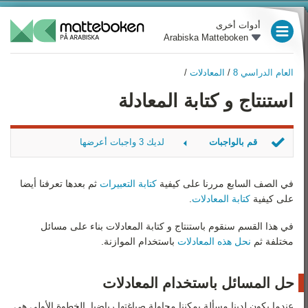
أدوات أخرى
Arabiska Matteboken
العام الدراسي 3
العام الدراسي 8
/
المعادلات
/
العام الدراسي 4
العام الدراسي 8
استنتاج و كتابة المعادلة
نظرة عامة
العام الدراسي 5
الأعداد و العمليات الحسابية
العام الدراسي 6
قم بالواجبات
لديك 3 واجبات أعرضها
المتغيرات و التعبيرات
العام الدراسي 7
المعادلة الصحيحة
الكسور
التعبير الصحيح
في الصف السابع مررنا على كيفية
كتابة التعبيرات
ثم بعدها تعرفنا أيضا
العام الدراسي 8
المحيط
على كيفية
كتابة المعادلات
.
المعادلات
العام الدراسي 9
في هذا القسم سنقوم باستنتاج و كتابة المعادلات بناء على مسائل
النسبة المئوية
مختلفة ثم
نحل هذه المعادلات
باستخدام الموازنة.
رياضيات 1
الهندسة والوحدات
رياضيات 2
حل المسائل باستخدام المعادلات
عندما يكون لدينا مسألة يمكننا محاولة صياغتها رياضيا. الخطوة الأولى هي