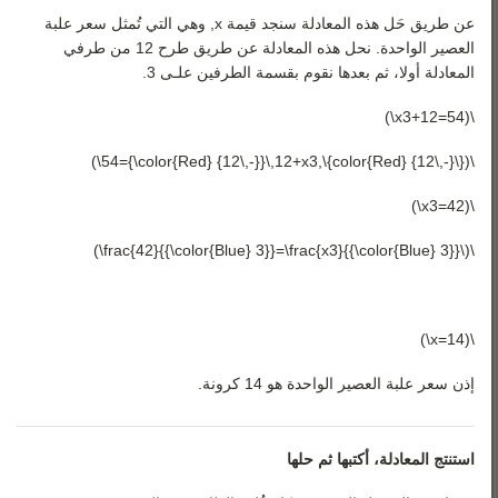
عن طريق حَل هذه المعادلة سنجد قيمة x, وهي التي تُمثل سعر علبة
العصير الواحدة. نحل هذه المعادلة عن طريق طرح 12 من طرفي
المعادلة أولا، ثم بعدها نقوم بقسمة الطرفين علـى 3.
\(54=12+x3\)
\({\color{Red} {12\,-}}\,54={\color{Red} {12\,-}}\,12+x3\)
\(42=x3\)
\(\frac{42}{{\color{Blue} 3}}=\frac{x3}{{\color{Blue} 3}}\)
\(14=x\)
إذن سعر علبة العصير الواحدة هو 14 كرونة.
استنتج المعادلة، أكتبها ثم حلها