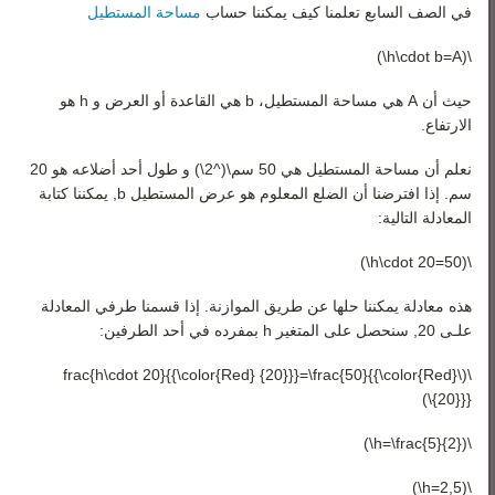
في الصف السابع تعلمنا كيف يمكننا حساب
مساحة المستطيل
\(h\cdot b=A\)
حيث أن A هي مساحة المستطيل، b هي القاعدة أو العرض و h هو
الارتفاع.
نعلم أن مساحة المستطيل هي 50 سم\(^2\) و طول أحد أضلاعه هو 20
سم. إذا افترضنا أن الضلع المعلوم هو عرض المستطيل b, يمكننا كتابة
المعادلة التالية:
\(h\cdot 20=50\)
هذه معادلة يمكننا حلها عن طريق الموازنة. إذا قسمنا طرفي المعادلة
علـى 20, سنحصل على المتغير h بمفرده في أحد الطرفين:
\(\frac{h\cdot 20}{{\color{Red} {20}}}=\frac{50}{{\color{Red}
{20}}}\)
\(h=\frac{5}{2}\)
\(2,5=h\)