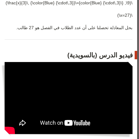
\(9\, {\color{Blue} {\cdot\,3}}=\frac{x}{3}\, {\color{Blue} {\cdot\,3}}\)
\(27=x\)
بحل المعادلة تحصلنا على أن عدد الطلاب في الفصل هو 27 طالب.
فيديو الدرس (بالسويدية)