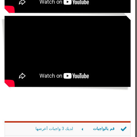
قم بالواجبات
لديك 3 واجبات أعرضها