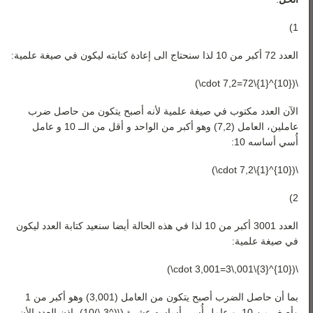
1)
العدد 72 أكبر من 10 لذا سنحتاج الى إعادة كتابته ليكون في صيغة علمية:
\({10}^{1}\cdot 7,2=72\)
الآن العدد مكتوب في صيغة علمية لأنه أصبح يتكون من حاصل ضرب
عاملين، العامل (7,2) وهو أكبر من الواحد و أقل من الــ 10 و عامل
أُسي أساسه 10:
\({10}^{1}\cdot 7,2\)
2)
العدد 3001 أكبر من 10 لذا في هذه الحالة أيضا سنعيد كتابة العدد ليكون
في صيغة علمية:
\({10}^{3}\cdot 3,001=3\,001\)
بما أن حاصل الضرب أصبح يتكون من العامل (3,001) وهو أكبر من 1
وأصغر من 10, و عامل أُسي أساسه عشرة (\(^3 \)10)، إذن العدد الأن