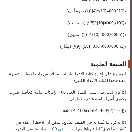
\(10\,000={10}^{4}\) (عشرة ألف)
\(100\,000={10}^{5}\) (مائة ألف)
\(1\,000\,000={10}^{6}\) (مليون)
\(1\,000\,000\,000={10}^{9}\) (مِليار)
الصيغة العلمية
المقدرة على إعادة كتابة الأعداد باستخدام الأُسس ذات الأساس عشرة
مفيدة جدا لكتابة الأعداد الكبيرة.
إذا كان لدينا على سبيل المثال العدد 400, بإمكاننا كتابته كحاصل ضرب
يحتوي أُس أساسه عشرة كما يلي:
\({10}^{2}\cdot 4=100\cdot 4=400\)
إذا تذكرنا ما قُمنا به في الصف السابع، يمكن أن نلاحظ أن هذه هي
"طريقة أخرى" إذا قارناها مع
الضرب في 100
. بدأنا بحاصل الضرب