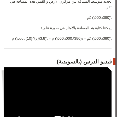
تحديد متوسط المسافة بين مركزي الأرض و القمر. هذه المسافة هي
تقريبا
\(380\,000\) كم
يمكننا كتابة هذ المسافة بالأمتار في صورة علمية:
\(380\,000\) كم = \(380\,000\,000\) م = \(3,8\cdot {10}^{8}\) م
فيديو الدرس (بالسويدية)