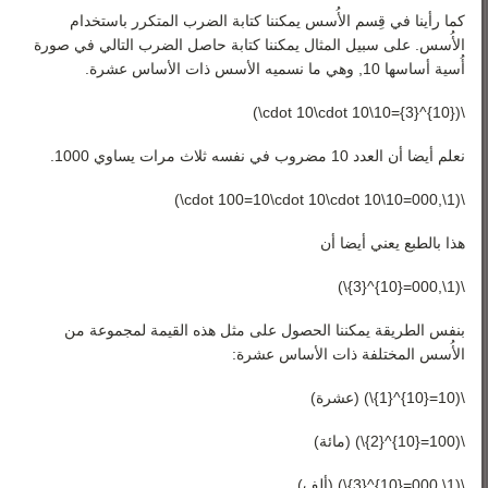
رياضيات 3
كما رأينا في قِسم الأُسس يمكننا كتابة الضرب المتكرر باستخدام
رياضيات 4
الأُسس. على سبيل المثال يمكننا كتابة حاصل الضرب التالي في صورة
أُسية أساسها 10, وهي ما نسميه الأسس ذات الأساس عشرة.
رياضيات 5
\({10}^{3}=10\cdot 10\cdot 10\)
نعلم أيضا أن العدد 10 مضروب في نفسه ثلاث مرات يساوي 1000.
\(1\,000=10\cdot 100=10\cdot 10\cdot 10\)
هذا بالطبع يعني أيضا أن
\(1\,000={10}^{3}\)
بنفس الطريقة يمكننا الحصول على مثل هذه القيمة لمجموعة من
الأُسس المختلفة ذات الأساس عشرة:
\(10={10}^{1}\) (عشرة)
\(100={10}^{2}\) (مائة)
\(1\,000={10}^{3}\) (ألف)