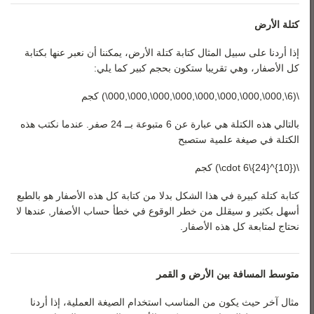
كتلة الأرض
إذا أردنا على سبيل المثال كتابة كتلة الأرض، يمكننا أن نعبر عنها بكتابة
كل الأصفار، وهي تقريبا ستكون بحجم كبير كما يلي:
\(6\,000\,000\,000\,000\,000\,000\,000\,000\) كجم
بالتالي هذه الكتلة هي عبارة عن 6 متبوعة بــ 24 صفر. عندما نكتب هذه
الكتلة في صيغة علمية ستصبح
\({10}^{24}\cdot 6\) كجم
كتابة كتلة كبيرة في هذا الشكل بدلا من كتابة كل هذه الأصفار هو بالطبع
أسهل بكثير و سيقلل من خطر الوقوع في خطأ حساب الأصفار, عندها لا
نحتاج لمتابعة كل هذه الأصفار.
متوسط المسافة بين الأرض و القمر
مثال آخر حيث يكون من المناسب استخدام الصيغة العملية، إذا أردنا