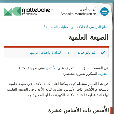
أدوات أخرى
Arabiska Matteboken
العام الدراسي 3
العام الدراسي 8
/
الأعداد و العمليات الحسابية
/
العام الدراسي 4
العام الدراسي 8
الصيغة العلمية
نظرة عامة
العام الدراسي 5
الأعداد و العمليات الحسابية
العام الدراسي 6
قم بالواجبات
لديك 3 واجبات أعرضها
المتغيرات و التعبيرات
العام الدراسي 7
كم مرة أكبر
الكسور
أكتب في صيغة علمية
في القسم السابق بدأنا نتعرف على
الأُسُس
وهي طريقة لكتابة
العام الدراسي 8
مساواة
الضرب
المتكرر بصورة مختصرة.
المعادلات
العام الدراسي 9
في هذا القسم سنتعلم كيف يمكننا اعادة كتابة الأعداد في صيغة علمية
النسبة المئوية
باستخدام الأُسُس ذات الأساس عشرة. كتابة الأعداد في الصيغة العلمية
رياضيات 1
لها فائدة عظيمة لكتابة الأعداد الكبيرة جدا أو الصغيرة جدا.
الهندسة والوحدات
رياضيات 2
الأُسس ذات الأساس عشرة