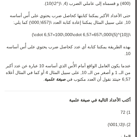
(400) و قسمناه إلى عاملي الضرب (4, \(^2\)10).
حتى الأعداد الأكبر يمكننا كتابتها كحاصل ضرب يحتوي على أُس أساسه
10, على سبيل المثال يمكننا إعادة كتابة العدد \(657\,000\) كما يلي:
\({10}^{5}\cdot 6,57=100\,000\cdot 6,57=657\,000\)
بهذه الطريقة يمكننا كتابة أي عدد كحاصل ضرب يحتوي على أُس أساسه
10.
عندما يكون العامل الواقع أمام الأُس الذي أساسه 10 عبارة عن عدد أكبر
من الــ 1 و أصغر من الــ 10, على سبيل المثال 4 أو كما في المثال أعلاه
6,57 حينئذ‏ نقول أن العدد مكتوب في
صيغة علمية
.
أكتب الأعداد التالية في صيغة علمية
1) 72
2) \(3\,001\)
الحل
: