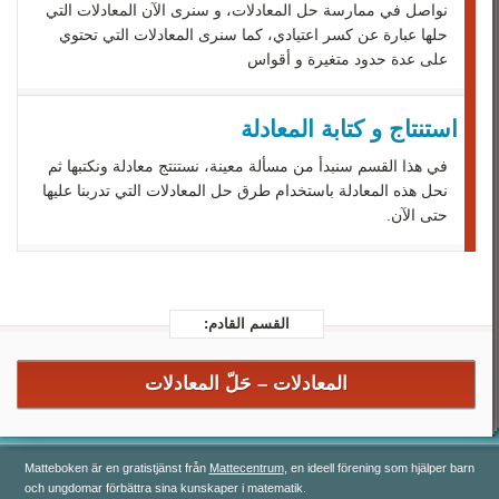
رياضيات 3
نواصل في ممارسة حل المعادلات، و سنرى الآن المعادلات التي
حلها عبارة عن كسر اعتيادي، كما سنرى المعادلات التي تحتوي
رياضيات 4
على عدة حدود متغيرة و أقواس
رياضيات 5
استنتاج و كتابة المعادلة
في هذا القسم سنبدأ من مسألة معينة، نستنتج معادلة ونكتبها ثم
نحل هذه المعادلة باستخدام طرق حل المعادلات التي تدربنا عليها
حتى الآن.
القسم القادم:
المعادلات –
حَلّ‏ المعادلات
Matteboken är en gratistjänst från
Mattecentrum
, en ideell förening som hjälper barn
och ungdomar förbättra sina kunskaper i matematik.