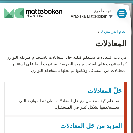
أدوات أخرى
Arabiska Matteboken
العام الدراسي 3
العام الدراسي 8
/
العام الدراسي 4
العام الدراسي 8
المعادلات
نظرة عامة
العام الدراسي 5
الأعداد و العمليات الحسابية
في باب المعادلات سنتعلم كيفية حل المعادلات باستخدام طريقة التوازن
العام الدراسي 6
كما سنتدرب على استخدام هذه الطريقة. سنتدرب أيضا على استنتاج
المتغيرات و التعبيرات
العام الدراسي 7
المعادلات من المسائل وكتابتها ثم نحلها باستخدام التوازن.
الكسور
العام الدراسي 8
المعادلات
حَلّ‏ المعادلات
العام الدراسي 9
النسبة المئوية
سنتعلم كيف نتعامل مع حل المعادلات بطريقة الموازنة التي
سنستخدمها بشكل كبير في المستقبل.
رياضيات 1
الهندسة والوحدات
رياضيات 2
المزيد من حَل المعادلات