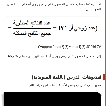
لذلك يمكننا حساب احتمال الحصول على رقم زوجي أو على الــ 1 على
النحو التالي:
\(66,7\,\%\approx \frac{2}{3}=\frac{4}{6}=\)
إذن احتمال الحصول على رقم زوجي أو 1 هو ثُلثين، أي حوالي %66,7.
فيديوهات الدرس (باللغة السويدية)
مفهوم الإحتمال مع بعض الأمثلة باستخدام زهرات النرد.