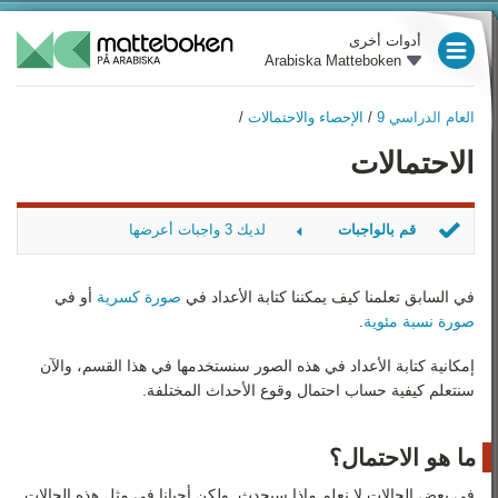
أدوات أخرى
Arabiska Matteboken
العام الدراسي 3
العام الدراسي 9
/
الإحصاء والاحتمالات
/
العام الدراسي 4
العام الدراسي 9
الاحتمالات
نظرة عامة
العام الدراسي 5
الأعداد السالبة
العام الدراسي 6
قم بالواجبات
لديك 3 واجبات أعرضها
الأُسُس (القوى) و الجُذور‏
العام الدراسي 7
النرد
التربيعية
‏ورق لعب
في السابق تعلمنا كيف يمكننا كتابة الأعداد في
صورة كسرية
أو في
النسبة المئوية
العام الدراسي 8
زهرتي نرد
صورة نسبة مئوية
.
الإحصاء والاحتمالات
العام الدراسي 9
إمكانية كتابة الأعداد في هذه الصور سنستخدمها في هذا القسم، والآن
سنتعلم كيفية حساب احتمال وقوع الأحداث المختلفة.
التعبيرات، المعادلات والدوال
رياضيات 1
الهندسة
رياضيات 2
ما هو الاحتمال؟
في بعض الحالات لا نعلم ماذا سيحدث. ولكن أحيانا في مثل هذه الحالات