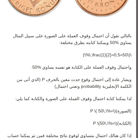
بالتالي نقول أن احتمال وقوف العملة على الصورة على سبيل المثال
يساوي %50 ويمكننا كتابته بطرق مختلفة:
\(\frac{1}{2}=0,5=50\,\%\)
واحتمال وقوف العملة على الكتابة هو نفسه يساوي %50.
ويشار عادة إلى احتمال وقوع حدث معين بالحرف P (الذي أتى من
الكلمة الإنجليزية probability وتعني احتمال)
لذا يمكننا كتابة احتمال وقوف العملة على الصورة والكتابة كما يلي:
(الصورة)P \( 50\,\%=\)
(الكتابة)P \(50\,\%=\)
إذا كان هنالك احتمال متساوي لوقوع نتائج مختلفة فمن ثم يمكننا حساب