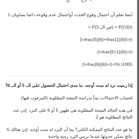
أيضا نعلم أن احتمال وقوع الحدث أواحتمال عدم وقوعه دائما يساويان 1.
(\(3\))P + (غير الــ 3)P =
\(=\frac{5}{6}+\frac{1}{6}=\)
\(=\frac{5+1}{6}=\)
\(100\,\%=1=\frac{6}{6}=\)
إذا رميت نرد له ست أوجه، ما مدى احتمال الحصول على الــ 5 أو الــ 6؟
لحساب الاحتمالات نبدأ بدراسة النتيجة المطلوبة (المرغوب فيها).
في هذه الحالة النتيجة المطلوبة هي ظهور 5 أو 6 على النرد. إذن عدد
النتائج المطلوبة هو 2.
ما هو عدد النتائج الممكنة الكلي؟ بما أن النرد له ست أوجه, إذن هنالك 6
نتائج يمكن حدوثها عندما نرمي النرد رمية واحدة.