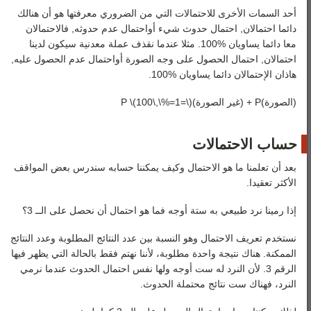
أحد السمات الأخرى للاحتمالات التي من الضروري معرفتها هو أن هنالك
دائما احتمالان, احتمال حدوث شيء أواحتمال عدم حدوثه, فالاحتمالان
معا دائما يساويان %100. مثلا عندما نقذف عملة معدنية سيكون لدينا
احتمالان, احتمال الحصول على وجه الصورة أواحتمال عدم الحصول عليه,
هاذان الإحتمالان دائما يساويان %100.
(الصورة)P + (غير الصورة)P \(100\,\%=1=\)
حساب الاحتمالات
بعد أن تعلمنا ما هو الاحتمال وكيف يمكننا حسابه سندرس بعض المواقف
الأكثر تعقيدا.
إذا رمينا نرد طبيعي به ستة أوجه فما هو احتمال أن نحصل على الــ 3؟
نستخدم تعريف الاحتمال وهو النسبة بين عدد النتائج المطلوبة وعدد النتائج
الممكنة. هناك نتيجة واحدة مطلوبة، لأننا نهتم فقط بالحالة التي يظهر فيها
الرقم 3. لأن النرد له ست أوجه ولها نفس احتمال الحدوث عندما نرمي
النرد، فهناك ست نتائج محتملة الحدوث.