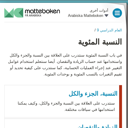
أدوات أخرى
Arabiska Matteboken
العام الدراسي 3
العام الدراسي 9
/
العام الدراسي 4
العام الدراسي 9
النسبة المئوية
نظرة عامة
العام الدراسي 5
الأعداد السالبة
في باب النسبة المئوية سنتدرب على العلاقة بين النسبة والجزء والكل
العام الدراسي 6
واستخدامها عند حساب الزيادة والنقصان. أيضا سنتعلم استخدام عوامل
الأُسُس (القوى) و الجُذور‏
العام الدراسي 7
التغيير عند إجراء العمليات الحسابية، كما سنتدرب على كيفية تحديد أو
التربيعية
تقييم التغيرات بالنسب المئوية و بوحدات المئوية.
النسبة المئوية
العام الدراسي 8
الإحصاء والاحتمالات
العام الدراسي 9
النسبة، الجزء والكل
التعبيرات، المعادلات والدوال
سنتدرب على العلاقة بين النسبة والجزء والكل، وكيف يمكننا
رياضيات 1
استخدامها في سياقات مختلفة.
الهندسة
رياضيات 2
الزيادة والنقصان