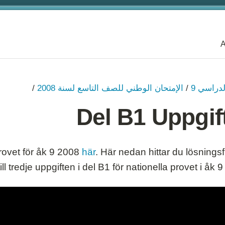
A
العام الدراسي 9
نظرة عامة
لدراسي 9
/
الإمتحان الوطني للصف التاسع لسنة 2008
/
الأعداد السالبة
Del B1 Uppgif
الأُسُس (القوى) و الجُذور‏
التربيعية
النسبة المئوية
rovet för åk 9 2008
här
. Här nedan hittar du lösnings
الإحصاء والاحتمالات
till tredje uppgiften i del B1 för nationella provet i åk 9
التعبيرات، المعادلات والدوال
الهندسة