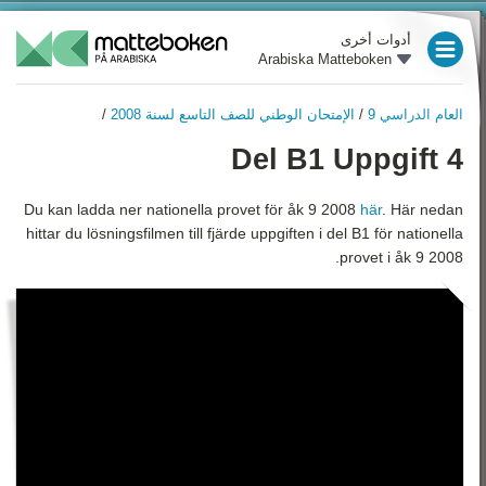
أدوات أخرى
Arabiska Matteboken
العام الدراسي 3
العام الدراسي 9
/
الإمتحان الوطني للصف التاسع لسنة 2008
/
العام الدراسي 4
العام الدراسي 9
Del B1 Uppgift 4
نظرة عامة
العام الدراسي 5
الأعداد السالبة
Du kan ladda ner nationella provet för åk 9 2008
här
. Här nedan
العام الدراسي 6
hittar du lösningsfilmen till fjärde uppgiften i del B1 för nationella
الأُسُس (القوى) و الجُذور‏
العام الدراسي 7
provet i åk 9 2008.
التربيعية
النسبة المئوية
العام الدراسي 8
الإحصاء والاحتمالات
العام الدراسي 9
التعبيرات، المعادلات والدوال
رياضيات 1
الهندسة
رياضيات 2