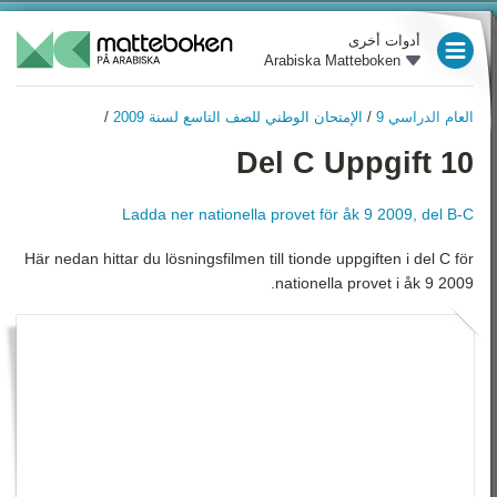
أدوات أخرى
Arabiska Matteboken
العام الدراسي 3
العام الدراسي 9
/
الإمتحان الوطني للصف التاسع لسنة 2009
/
العام الدراسي 4
العام الدراسي 9
Del C Uppgift 10
نظرة عامة
العام الدراسي 5
الأعداد السالبة
Ladda ner nationella provet för åk 9 2009, del B-C
العام الدراسي 6
الأُسُس (القوى) و الجُذور‏
Här nedan hittar du lösningsfilmen till tionde uppgiften i del C för
العام الدراسي 7
التربيعية
nationella provet i åk 9 2009.
النسبة المئوية
العام الدراسي 8
الإحصاء والاحتمالات
العام الدراسي 9
التعبيرات، المعادلات والدوال
رياضيات 1
الهندسة
رياضيات 2