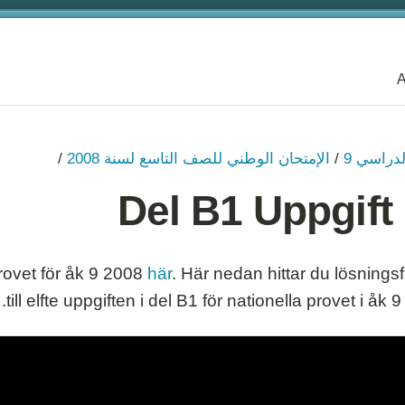
A
العام الدراسي 9
نظرة عامة
لدراسي 9
/
الإمتحان الوطني للصف التاسع لسنة 2008
/
الأعداد السالبة
Del B1 Uppgift
الأُسُس (القوى) و الجُذور‏
التربيعية
النسبة المئوية
rovet för åk 9 2008
här
. Här nedan hittar du lösnings
الإحصاء والاحتمالات
till elfte uppgiften i del B1 för nationella provet i åk 9
التعبيرات، المعادلات والدوال
الهندسة