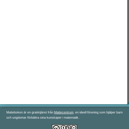
رياضيات 3
رياضيات 4
رياضيات 5
Matteboken är en gratistjänst från
Mattecentrum
, en ideell förening som hjälper barn
och ungdomar förbättra sina kunskaper i matematik.