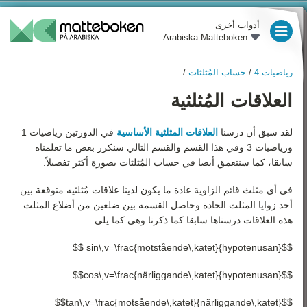
أدوات أخرى
Arabiska Matteboken
العام الدراسي 3
رياضيات 4
/
حساب المُثلثات
/
العام الدراسي 4
رياضيات 4
العلاقات المُثلثية
نظرة عامة
العام الدراسي 5
طُرق الإثبات
لقد سبق أن درسنا
العلاقات المثلثية الأساسية
في الدورتين رياضيات 1
العام الدراسي 6
ورياضيات 3 وفي هذا القسم والقسم التالي سنكرر بعض ما تعلمناه
حساب المُثلثات
العام الدراسي 7
سابقا، كما سنتعمق أيضا في حساب المُثلثات بصورة أكثر تفصيلاً.
المشتقات والمعادلات
في أي مثلث قائم الزاوية عادة ما يكون لدينا علاقات مُثلثيه متوقعة بين
العام الدراسي 8
التفاضلية
أحد زوايا المثلث الحادة وحاصل القسمه بين ضلعين من أضلاع المثلث.
الروسم البيانية وخطوط
العام الدراسي 9
هذه العلاقات درسناها سابقا كما ذكرنا وهي كما يلي:
التقارب
$$sin\,v=\frac{motstående\,katet}{hypotenusan} $$
رياضيات 1
التكاملات
$$cos\,v=\frac{närliggande\,katet}{hypotenusan}$$
الأعداد المُركبة
رياضيات 2
$$tan\,v=\frac{motsående\,katet}{närliggande\,katet}$$