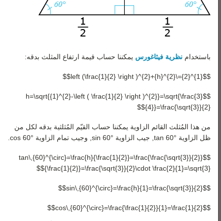
باستخدام
نظرية فيثاغورس
يمكننا حساب قيمة ارتفاع المثلث بدقه:
$${1}^{2}=\left (\frac{1}{2} \right )^{2}+{h}^{2}$$
$$h=\sqrt{{1}^{2}-\left ( \frac{1}{2} \right )^{2}}=\sqrt{\frac{3}
{4}}=\frac{\sqrt{3}}{2}$$
من هذا المُثلث القائم الزاوية يمكننا حساب القيّم المُثلثية بدقه لكل من
ظل الزاوية °60 tan, جيب الزاوية °60 sin, وجيب تمام الزاوية °60 cos.
$$tan\,{60}^{\circ}=\frac{h}{\frac{1}{2}}=\frac{\frac{\sqrt{3}}{2}}
{\frac{1}{2}}=\frac{\sqrt{3}}{2}\cdot \frac{2}{1}=\sqrt{3}$$
$$sin\,{60}^{\circ}=\frac{h}{1}=\frac{\sqrt{3}}{2}$$
$$cos\,{60}^{\circ}=\frac{\frac{1}{2}}{1}=\frac{1}{2}$$