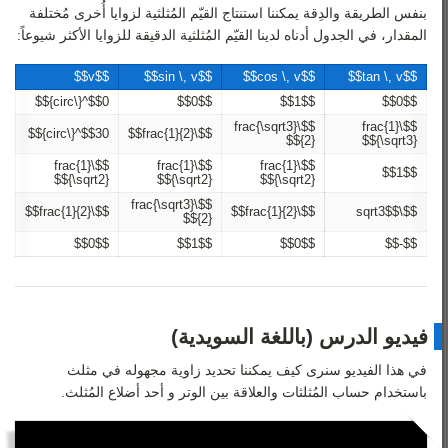
بنفس الطريقة والدِقة يمكننا استنتاج القيّم المُثلثية لزوايا أُخرى مُختلفة
المقدار، في الجدول أدناه لدينا القيّم المُثلثية الدقيقة للزوايا الأكثر شيوعاً:
$$v$$
$$sin \, v$$
$$cos \, v$$
$$tan \, v$$
$$0^{\circ}$$
$$0$$
$$1$$
$$0$$
$$\frac{\sqrt3}
$$\frac{1}
$$30^{\circ}$$
$$\frac{1}{2}$$
{2}$$
{\sqrt3}$$
$$\frac{1}
$$\frac{1}
$$\frac{1}
$$1$$
{\sqrt2}$$
{\sqrt2}$$
{\sqrt2}$$
$$\frac{\sqrt3}
$$\frac{1}{2}$$
$$\frac{1}{2}$$
$$\sqrt3$$
{2}$$
$$0$$
$$1$$
$$0$$
$$-$$
فيديو الدرس (باللغة السويدية)​​
في هذا الفيديو سنرى كيف يمكننا تحديد زاوية مجهوله في مثلث
باستخدام حساب المُثلثات والعلاقة بين الوتر و أحد أضلاع المُثلث.