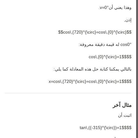
وهذا يعني أن
°
0
=
v
.
إذن,
$$cos\,{720}^{\circ}=cos\,{0}^{\circ}$$
°
0
cos
له قيمة دقيقة معروفة:
$$cos\,{0}^{\circ}=1$$
بالتالي يمكننا كتابة حل هذه المعادلة كما يلي:
$$x=cos\,{720}^{\circ}=cos\,{0}^{\circ}=1$$
مثال آخر
اثبت أن
$$tan\,({-315}^{\circ})=1$$