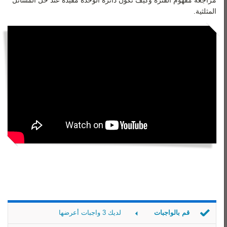
المثلثية.
قم بالواجبات
لديك 3 واجبات أعرضها