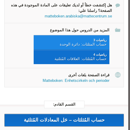
حدد الدورة
هل إكتشفت خطأ أو لديك تعليقات على المادة الموجودة في هذه
هل هنالك تساوي؟
الصفحة؟ راسلنا علي:
بسّط
matteboken.arabiska@mattecentrum.se
المزيد من الدروس حول هذا الموضوع
رياضيات 3
حساب المثلثات: دائرة الوحدة
رياضيات 4
حساب المُثلثات: العلاقات المُثلثية
قراءة الصفحة بلغات أخرى
Matteboken: Enhetscirkeln och perioder
القسم القادم:
حساب المُثلثات –
حَل المعادلات المُثلثية