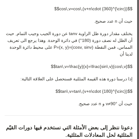
$$cos\,v=cos\,(v+n\cdot {360}^{\circ})$$
حيث أن n عدد صحيح.
يختلف مقدار دورة ظل الزاوية
v
tan
عن دورة الجيب وجيب التمام, حيث
أن الظل له نصف دورة (
180
°
) في دائرة الوحدة. وهذا يرجع الى تعريف
المماس، فمن النقطة
)
v
sin
,
v
cos
(
=
)
y
,
x
(
=
P
على محيط دائرة الوحدة
لدينا أن
$$tan\,v=\frac{y}{x}=\frac{sin\,v}{cos\,v}$$
إذا درسنا دورة هذه القيمة المثلثية فسنحصل على العلاقة التالية:
$$tan\,v=tan\,(v+n\cdot {180}^{\circ})$$
حيث أن
°
90
≠
v
و
n
عدد صحيح.
دعونا ننظر إلى بعض الأمثلة التي نستخدم فيها دورات القيّم
المثلثية لحل المعادلات المثلثية.