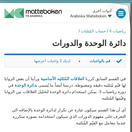
أدوات أخرى
Arabiska Matteboken
العام الدراسي 3
رياضيات 4
/
حساب المُثلثات
/
العام الدراسي 4
رياضيات 4
دائرة الوحدة والدورات
نظرة عامة
العام الدراسي 5
طُرق الإثبات
العام الدراسي 6
قم بالواجبات
لديك 3 واجبات أعرضها
حساب المُثلثات
العام الدراسي 7
حدد الدورة
المشتقات والمعادلات
هل هنالك تساوي؟
في القسم السابق كررنا
العلاقات المُثلثيه الأساسية
ورأينا أن بعض الزوايا
العام الدراسي 8
التفاضلية
بسّط
لها قيّم مُثلثيه دقيقه ومضبوطة. درسنا أيضاً ما يُسمى
بدائرة الوحدة
في
دورة رياضيات 3. يمكن استخدام دائرة الوحدة لتحليل العلاقات بين الزوايا
الروسم البيانية وخطوط
العام الدراسي 9
التقارب
وقيّمها المُثلثيه.
رياضيات 1
التكاملات
أي أن هذا القسم سيكون عبارة عن تكرار لدائرة الوحدة بالإضافه الى
التعرف على مفهوم الدورات الذي سيكون استخدامه بصوره متكرره
الأعداد المُركبة
رياضيات 2
عندما نتعامل مع القيّم المُثلثية.