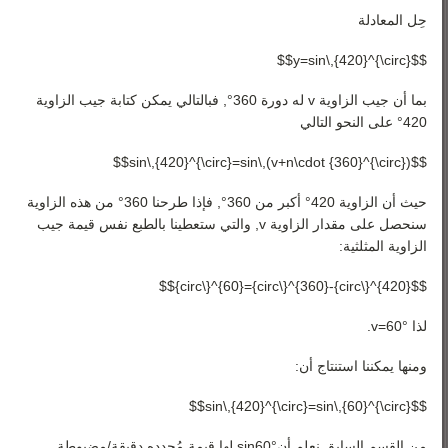
حِل المعادلة
$$y=sin\,{420}^{\circ}$$
بما أن جيب الزاوية
v
له دورة
360
°
, فبالتالي يمكن كتابة جيب الزاوية
420
°
على النحو التالي
$$sin\,{420}^{\circ}=sin\,(v+n\cdot {360}^{\circ})$$
حيث أن الزاوية
420
°
أكبر من
360
°
, فإذا طرحنا
360
°
من هذه الزاوية
سنحصل على مقدار الزاوية
v
, والتي ستعطينا بالطبع نفس قيمة جيب
الزاوية المثلثية:
$${420}^{\circ}-{360}^{\circ}={60}^{\circ}$$
لذا
°
60
=
v
.
ومنها يمكننا استنتاج أن:
$$sin\,{420}^{\circ}=sin\,{60}^{\circ}$$
من القسم السابق نعلم أن
°
60
sin
لها قيمة مُحدده دقيقة/مضبوطة.