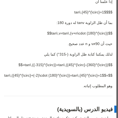
إذا علمنا أن
$$tan\,{45}^{\circ}=1$$
بما أن ظل الزاوية
v
tan
له دورة 180:
$$tan\,v=tan\,(v+n\cdot {180}^{\circ})$$
حيث أن
90
≠
v
و n عدد صحيح.
لذلك يمكننا كتابة ظل الزاوية (
-
315
°
) كما يلي
$$tan\,({-315}^{\circ})=tan\,({45}^{\circ}-{360}^{\circ})=$$
$$=tan\,({45}^{\circ}+(-2)\cdot {180}^{\circ})=tan\,{45}^{\circ}=1$$
وهو المطلوب إثباته.
فيديو الدرس (بالسويدية)
مراجعة مفهوم الفترة وكيف تكون دائرة الوحدة مفيدة عند حل المسائل