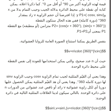
قيمة لهذه الزاوية أكبر من
90
°
أو أقل من
0
°
. كما ذكرنا اعلاه، يمكن
كتابة أي نقطة على محيط الدائرة بدلالة الجيب وجيب التمام بدلا من
x
و
)
v
sin
,
v
cos
(
=
1
P
y
. إذا افترضنا أن حجم الزاوية
v
زاد بمقدار
360
°
(دورة كاملة) ففي هذه الحال ستكون النقطة
)
)
°
360
+
v
(
sin
(
,
)
°
360
+
v
(
cos
(
=
2
P
متزامن (أو منطبقه) مع النقطة
1
P
بمعنى أن
2
P
=
1
P
.
بنفس الطريق يمكننا استنتاج الصورة العامة للزوايا العشوائية،
$$v+n\cdot {360}^{\circ}$$
حيث أن n عدد صحيح، والتي يمكن استخدامها للعودة إلى نفس النقطة
على محيط دائرة الوحدة.
وهذا يعني أن القيّم المثلثية لجيب تمام الزاوية
v
cos
وجيب الزاوية
v
sin
لها دورة كامله
360
°
, وهذا يعني أن هذ القيّم المثلثية يمكن الحصول عليها
دوريا أي لكل زاوية عشوائية
v
زائد أو ناقص عدد عشوائي من الدورات n
على دائرة الوحدة. بالتالي سيكون لدينا العلاقات المثلثية التالية في دائرة
الوحدة:
$$sin\,v=sin\,(v+n\cdot {360}^{\circ})$$