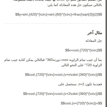
بالتالي سيكون حل هذه المعادلة كما يلي:
$$y=sin\,{420}^{\circ}=sin\,{60}^{\circ}=\frac{\sqrt{3}}{2}$$
مثال آخر
حِل المعادلة
$$x=cos\,{720}^{\circ}$$
بما أن جيب تمام الزاوية
v
cos
دورته
360
°
فبالتالي يمكن كتابة جيب تمام
الزاوية
720
°
على النحو التالي
$$cos\,{720}^{\circ}=cos\,(v+n\cdot {360}^{\circ})$$
فعندما تكون n=2, سنحصل على
$$cos\,{720}^{\circ}=cos\,(v+2\cdot {360}^{\circ})=$$
$$=cos\,(v+{720}^{\circ})$$