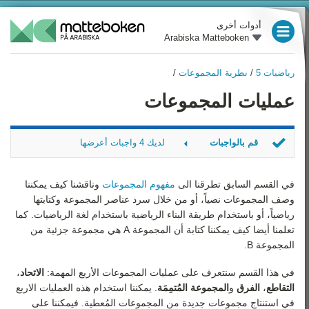
أدوات أخرى
Arabiska Matteboken
العام الدراسي 3
رياضيات 5
/
نظرية المجموعات
/
العام الدراسي 4
رياضيات 5
عمليات المجموعات
نظرة عامة
العام الدراسي 5
نظرية المجموعات
العام الدراسي 6
قم بالواجبات
لديك 4 واجبات أعرضها
قوانين التطابق
العام الدراسي 7
المُتممة
المتتاليات والاستقراء
الإتحاد
في القسم السابق تطرقنا الى
مفهوم المجموعات
وناقشنا كيف يمكننا
العام الدراسي 8
الرياضي
التقاطع
وصف المجموعات نصياً، أو من خلال سرد عناصر المجموعة وكتابتها
الفرق
رياضياً، أو باستخدام طريقة البناء الرياضية باستخدام لغة الرياضيات. كما
التباديل والتوافيق
العام الدراسي 9
تعلمنا أيضا كيف يمكننا كتابة أن المجموعة
A
هي مجموعة جزئية من
نظرية المُخططات البيانية
المجموعة
B
.
رياضيات 1
المعادلات التفاضلية
في هذا القسم سنتعرف على عمليات المجموعات الأربع المهمة:
الاتحاد
،
رياضيات 2
التقاطع
،
الفرق
و
المجموعة المُتمِمَة
. يمكننا استخدام هذه العمليات الاربع
في استنتاج مجموعات جديدة من المجموعات المُعطية. فيمكننا على