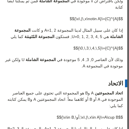
ولكن بافتراض أن
x
موجودة في
المجموعة الشاملة
فمن ثم يمكننا أيضا
كتابة
$${A}^{C}=\{x\,|\,x\notin A\}$$
إذا كان على سبيل المثال لدينا المجموعة
2
,
1
=
A
و كانت
المجموعة
الشاملة
هي
5
,
4
,
3
,
2
,
1
,
0
=
U
, فستكون
المجموعة المُتَمِمَة
كما يلي
$${A}^{C}=\{0,\,3,\,4,\,5\}$$
وذلك لأن العناصر
0
,
3
,
4
,
5
موجودة في
المجموعة الشاملة
U
ولكن غير
موجودة في المجموعة
A
.
الاتحاد
اتحاد المجموعتين
A
و
B
هو المجموعة التي تحتوي على جميع العناصر
الموجودة في
A
أو
B
أو كلاهما معاً. اتحاد المجموعتين
A
و
B
يمكن كتابته
كما يلي:
$$A\cup B=\{x\,|\,x\in A\,أو\,x\in B\}$$
إذا كان على سبيل المثال لدينا المجموعة
2
,
1
=
A
والمجموعة
5
,
3
,
2
=
B
,