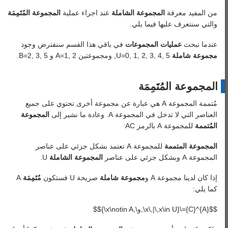
من المفيد معرفة
المجموعة الشاملة
عند اجراء عملية
المجموعة المُتَمِمَة
والتي سنتعرف عليها فيما يلي.
عندما نبحث
عمليات المجموعات
في باقي هذا القسم سنفترض وجود
مجموعة شاملة
5
,
4
,
3
,
2
,
1
,
0
=
U
, ومجموعتين
2
,
1
=
A
و
5
,
3
,
2
=
B
.
المجموعة المُتَمِمَة
مُتممة المجموعة
A
هي عبارة عن مجموعة أخرى تحتوي على جميع
العناصر التي لا تدخل في المجموعة
A
. وعادة ما نشير إلى
المجموعة
.
المُتممة
للمجموعة
A
بالرمز
C
A
المجموعة المتممة
للمجموعة
A
تعتمد بشكل جزئي على عناصر
المجموعة
A
وبشكل جزئي على عناصر
المجموعة الشاملة
U
.
إذا كان لدينا مجموعة
A
و
مجموعة شاملة
صريحة
U
فستكون
مُتَمِمَة
A
كما يلي:
$${A}^{C}=\{x\,|\,x\in U\,و\,x\notin A\}$$