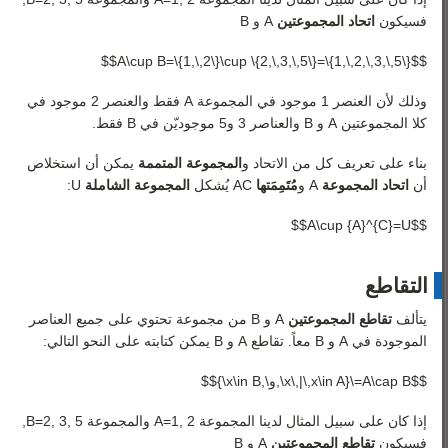
فسيكون
اتحاد المجموعتين
A
و
B
$$A\cup B=\{1,\,2\}\cup \{2,\,3,\,5\}=\{1,\,2,\,3,\,5\}$$
وذلك لأن العنصر 1 موجود في المجموعة
A
فقط والعنصر 2 موجود في
كلا المجموعتين
A
و
B
والعناصر 3 و5 موجوديّن في
B
فقط.
بناء على تعريف كل من الاتحاد و
المجموعة المتممة
يمكن أن استخلاص
أن
اتحاد المجموعة
A
و
مُتَمِمَتها
C
A
يُشكل
المجموعة الشاملة
U
:
$$A\cup {A}^{C}=U$$
التقاطع
يتألف
تقاطع المجموعتين
A
و
B
من مجموعة تحتوي على جميع العناصر
الموجودة في
A
و
B
معاً. تقاطع
A
و
B
يمكن كتابته على النحو التالي:
$$A\cap B=\{x\,|\,x\in A\,و\,x\in B\}$$
إذا كان على سبيل المثال لدينا المجموعة
2
,
1
=
A
والمجموعة
5
,
3
,
2
=
B
,
فسيكون
تقاطع المجموعتين
A
و
B