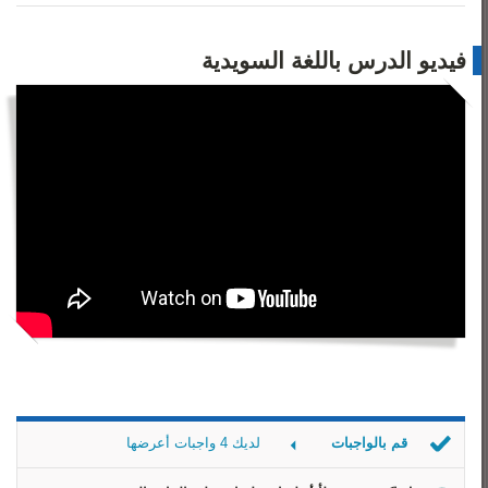
فيديو الدرس باللغة السويدية
قم بالواجبات
لديك 4 واجبات أعرضها
المُتممة