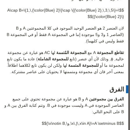
$$A\cap B=\{1,\,{\color{Blue} 2}\}\cap \{{\color{Blue} 2},\,3,\,5\}=\
{{\color{Blue} 2}\}$$
لان العنصر 2 هو العنصر الوحيد الموجود في كلا المجموعتين
A
و
B
(العناصر 1 و3 و5 موجودة إما في المجموعة
A
فقط أو في المجموعة
B
فقط وليس في كليهما).
تقاطع المجموعة
A
مع
المجموعة المُتممة
لها
C
A
هو عبارة عن مجموعة
خالية,
ϕ
, وذلك لأن أي عنصر (تابع
للمجموعة الشاملة
) عادة ما يكون تابع
لمجموعة ما أو
للمجموعة المتممة
لها ولكن لن يكون تابع لكلاهما اطلاقاً.
بمعنى آخر فان أي مجموعة ومتممتها لا يحتويان على عناصر مشتركة.
الفرق
الفرق بين مجموعتين
A
و
B
هو عبارة عن مجموعة تحتوي على جميع
العناصر الموجودة في
A
وليست موجودة في
B
. وتتم كتابة الفرق بين
A
و
B
على النحو التالي:
$$A \setminus B=\{x\,|\,x\in A\,و\,x\notin B\}$$