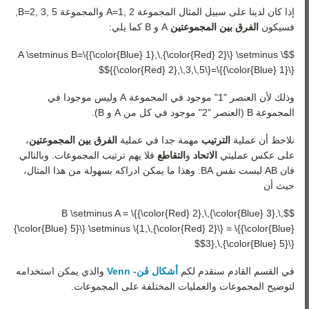
إذا كان لدينا على سبيل المثال المجموعة
2
,
1
=
A
والمجموعة
5
,
3
,
2
=
B
,
فسيكون
الفرق بين المجموعتين
A
و
B
كما يلي:
$$A \setminus B=\{{\color{Blue} 1},\,{\color{Red} 2}\} \setminus \
{{\color{Red} 2},\,3,\,5\}=\{{\color{Blue} 1}\}$$
وذلك لأن العنصر "1" موجود في المجموعة
A
وليس موجودا في
المجموعة
B
(العنصر "2" موجود في كل من
A
و
B
).
نلاحظ أن عملية
الترتيب
مهمة جدا في عملية
الفرق بين المجموعتين
،
على عكس عمليتي
الاتحاد
و
التقاطع
فلا يهم ترتيب المجموعات. وبالتالي
فان
B
A
ليست نفس
A
B
. وهذا ما يمكن ادراكه بسهولة من هذا المثال،
حيث أن
$$B \setminus A = \{{\color{Red} 2},\,{\color{Blue} 3},\,
{\color{Blue} 5}\} \setminus \{1,\,{\color{Red} 2}\} = \{{\color{Blue}
3},\,{\color{Blue} 5}\}$$
في القسم القادم سنقدم لكم
أشكال ڤن- Venn
والذي يمكن استخدامه
لتوضيح المجموعات والعمليات المختلفة على المجموعات.