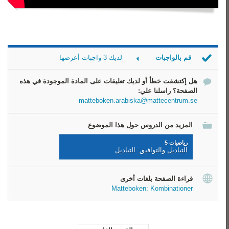
قم بالواجبات
لديك 3 واجبات أعرضها
أوراق اللعب - الكوتشينة
هل إكتشفت خطأ أو لديك تعليقات على المادة الموجودة في هذه
لعبة يانصيب جديدة
الصفحة؟ راسلنا علي:
مساواة
matteboken.arabiska@mattecentrum.se
المزيد من الدروس حول هذا الموضوع
رياضيات 5
التباديل والتوافيق: التباديل
قراءة الصفحة بلغات أخرى
Matteboken: Kombinationer