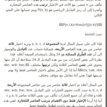
رياضيات 3
تتألف من
n
عنصر، مع الأخذ في الاعتبار
ترتيب
هذه العناصر المختارة.
رياضيات 4
وأشرنا إلى أن رمز التباديل الرياضي هو
)
k
,
n
(
P
ويتم حسابها على النحو
التالي:
رياضيات 5
$$P(n,\,k)=\frac{n!}{(n-k)!}$$
حيث
0
≤
n
≤
k
.
فإذا كان على سبيل المثال لدينا
المجموعة
d
,
c
,
b
,
a
ونريد اختيار
ثلاثة
عناصر من بين هذه العناصر
الأربعة
، فيمكننا حساب عدد
التباديل
والوصول
الى أن
عدد الطُرق الممكنة
هو 24 وذلك باستخدام الصيغة أعلاه. فإذا
نظرنا الى بعض الخيارات من بين هذه التباديل الـ 24 سنلاحظ أن كل منها
يحتوي على
نفس
العناصر الثلاثة ولكن
ترتيبها
مختلف: $$abc, acb, bac,
bca, cab, cba$$ أما إذا كن الأمر يتعلق باختيار العناصر فقط ولا نهتم
بترتيبها فهذا يعني أننا نتعامل مع موقف مختلف.
في المثال أعلاه تم اختيار
ثلاثة
عناصر من بين عناصر المجموعة
الأربعة
d
,
c
,
b
,
a
حيث كانت تحتوي الخيارات على التباديل
,
a
c
b
,
c
a
b
,
b
c
a
,
c
b
a
b
a
c
و
a
b
c
أي أن جميع الخيارات تتألف من نفس الثلاثة عناصر
b
,
a
و
c
.
أما إذا أردنا
الإختيار فقط دون الاهتمام بترتيب العناصر المُختارة
, ففي هذه
الحالة سيتم حساب طريقة واحدة (
تباديل واحدة
) فقط.