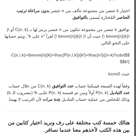
اختيار
k
عنصر من مجموعة تتألف من
n
عنصر
بدون مراعاة ترتيب
العناصر
المُختارة يُسمى
بالتوافيق
.
توافيق
k
عنصر من مجموعة تتكون من
n
عنصر يرمز لها بـ
)
k
,
n
(
C
أو \(
\binom{n}{k} \) حيث أن \( \binom{n}{k} \) تُقرأ "
n
على
k
", ويتم حسابها
على النحو التالي:
$$C(n,\,k)=\binom{n}{k}=\frac{P(n,\,k)}{k!}=\frac{n!}{(n-k)!\cdot
k!}$$
حيث
0
≤
n
≤
k
.
وفقاً لهذه الصيغة فيمكننا حساب
عدد التوافيق
)
k
,
n
(
C
من خلال حساب
عدد التباديل
)
k
,
n
(
P
أولاً ومن ثم قسمة
)
k
,
n
(
P
علـى
k
!
(مضروب الـ
k
)
وذلك للتخلص من عملية حساب التباديل
عِدة مرات
لأن الترتيب لا يهمنا.
هنالك خمسة كتب مختلفة على رف ونريد اختيار كتابين من
بين هذه الكتب لأخذهم معنا عندما نسافر.