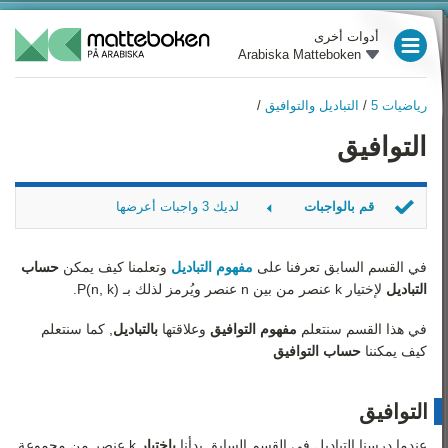
أدوات أخرى
Arabiska Matteboken
العام الدراسي 3
رياضيات 5
/
التباديل والتوافيق
/
العام الدراسي 4
رياضيات 5
التوافيق
نظرة عامة
العام الدراسي 5
نظرية المجموعات
العام الدراسي 6
قم بالواجبات
لديك 3 واجبات أعرضها
قوانين التطابق
العام الدراسي 7
أوراق اللعب - الكوتشينة
المتتاليات والاستقراء
لعبة يانصيب جديدة
في القسم السابق تعرفنا على
مفهوم التباديل
وتعلمنا كيف يمكن
حساب
العام الدراسي 8
الرياضي
مساواة
التباديل
لإختيار
k
عنصر من بين
n
عنصر ويُرمز لذلك بـ
)
k
,
n
(
P
.
التباديل والتوافيق
العام الدراسي 9
في هذا القسم سنتعلم
مفهوم التوافيق
وعلاقتها
بالتباديل
, كما سنتعلم
كيف يمكننا
حساب التوافيق
نظرية المُخططات البيانية
رياضيات 1
المعادلات التفاضلية
رياضيات 2
التوافيق
عندما درسنا التباديل في القسم السابق بدأنا
بإختيار
k
عنصر من مجموعة