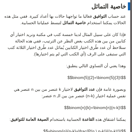
خاصية التماثل
عند حساب
التوافيق
فغالبا ما تواجهنا حالات بها أعداد كبيرة. ففي مثل هذه
الحالات يمكننا استخدام
خاصية التماثل
لتبسط عملياتنا الحسابية.
فإذا كان على سبيل المثال لدينا خمسة كتب في مكتبة ونريد اختيار أي
كتابين من بين هذه الكتب بغض النظر عن الترتيب، ففي هذه الحالة
سنلاحظ أن عدد طُرق اختيار الكتابين يُماثل عدد طُرق اختيار الثلاثة كتب
التي ستبقى على الرف (أي الكتب التي لم يتم اختيارها).
وهذا يعني أن التساوي التالي ينطبق:
$$\binom{5}{2}=\binom{5}{3}$$
وبصورة عامة فإن
عدد
التوافيق
لاختيار
k
عنصر من بين
n
عنصر هي
نفس عملية اختيار
(
k
-
n
)
عنصر من بين الـ
n
عنصر:
$$\binom{n}{k}=\binom{n}{n-k}$$
يمكننا اشتقاق هذه
القاعدة
الحسابية باستخدام
الصيغة العامة للتوافيق
:
$$\binom{n}{n-k}=\frac{P(n,\,n-k)}{(n-k)!}=$$