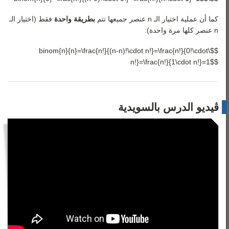
كما أن عملية اختيار الـ
n
عنصر جميعها تتم
بطريقة واحدة
فقط (اختيار الـ
n
عنصر كلها مرة واحدة):
$$\binom{n}{n}=\frac{n!}{(n-n)!\cdot n!}=\frac{n!}{0!\cdot
n!}=\frac{n!}{1\cdot n!}=1$$
ڤيديو الدرس بالسويدية