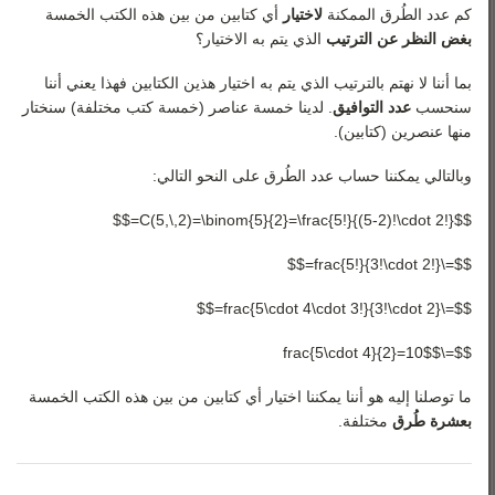
كم عدد الطُرق الممكنة
لاختيار
أي كتابين من بين هذه الكتب الخمسة
بغض النظر عن الترتيب
الذي يتم به الاختيار؟
بما أننا لا نهتم بالترتيب الذي يتم به اختيار هذين الكتابين فهذا يعني أننا
سنحسب
عدد التوافيق
. لدينا خمسة عناصر (خمسة كتب مختلفة) سنختار
منها عنصرين (كتابين).
وبالتالي يمكننا حساب عدد الطُرق على النحو التالي:
$$C(5,\,2)=\binom{5}{2}=\frac{5!}{(5-2)!\cdot 2!}=$$
$$=\frac{5!}{3!\cdot 2!}=$$
$$=\frac{5\cdot 4\cdot 3!}{3!\cdot 2}=$$
$$=\frac{5\cdot 4}{2}=10$$
ما توصلنا إليه هو أننا يمكننا اختيار أي كتابين من بين هذه الكتب الخمسة
بعشرة طُرق
مختلفة.