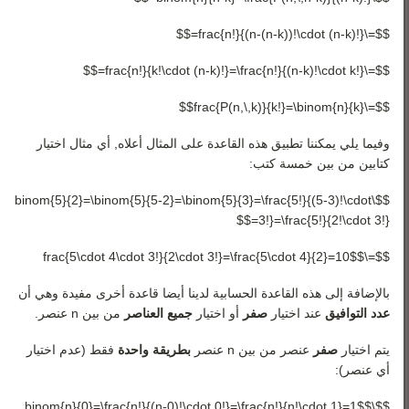
$$=\frac{n!}{(n-(n-k))!\cdot (n-k)!}=$$
$$=\frac{n!}{k!\cdot (n-k)!}=\frac{n!}{(n-k)!\cdot k!}=$$
$$=\frac{P(n,\,k)}{k!}=\binom{n}{k}$$
وفيما يلي يمكننا تطبيق هذه القاعدة على المثال أعلاه, أي مثال اختيار
كتابين من بين خمسة كتب:
$$\binom{5}{2}=\binom{5}{5-2}=\binom{5}{3}=\frac{5!}{(5-3)!\cdot
3!}=\frac{5!}{2!\cdot 3!}=$$
$$=\frac{5\cdot 4\cdot 3!}{2\cdot 3!}=\frac{5\cdot 4}{2}=10$$
بالإضافة إلى هذه القاعدة الحسابية لدينا أيضا قاعدة أخرى مفيدة وهي أن
عدد التوافيق
عند اختيار
صفر
أو اختيار
جميع العناصر
من بين
n
عنصر.
يتم اختيار
صفر
عنصر من بين
n
عنصر
بطريقة واحدة
فقط (عدم اختيار
أي عنصر):
$$\binom{n}{0}=\frac{n!}{(n-0)!\cdot 0!}=\frac{n!}{n!\cdot 1}=1$$