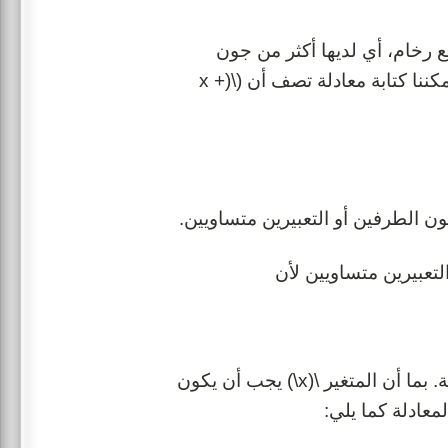
طعة من الرخام. ولدى أخته كاترينا (\(x + 5\)) قطع رخام، أي لديها أكثر من جون
بخمس قطع رخام. إذا علمنا أن لدى كاترينا 13 قطعة رخام، إذن يمكننا كتابة معادلة تصف أن (\(x +
عند إيجاد قيّم المتغيرات في معادلة ما هذا يعني أنه تم حل المعادلة. بما أن المتغير \(x\) يجب أن يكون