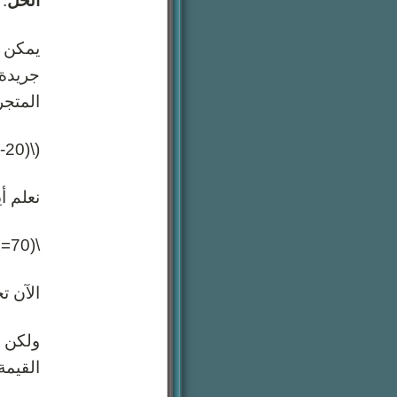
الحل
:
المتجر
(\(20-x\)) كرونة
نعلم أيضا أنه تبقى معه
\(70=20-x\)
الآن ت
القيمة التي ي