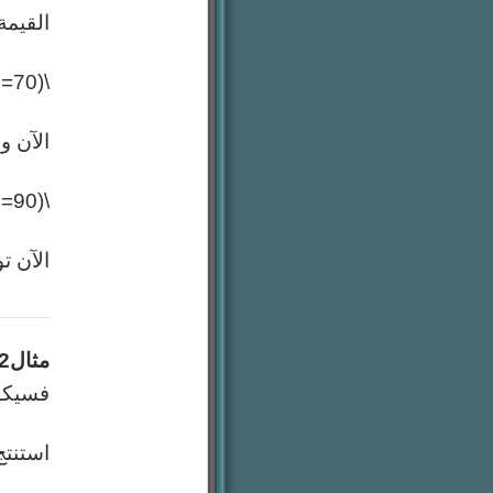
القيمة الوحيدة للمتغي
\(70=20-90\)
الآن و
\(90=x\)
الآن توصلنا
مثال2
فسيكون
استنتج