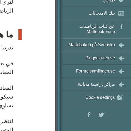
رياضيات 3
لنرى ا
الرياض
رياضيات 4
بنك الإمتحانات
رياضيات 5
عن كتاب الرياضيات
Matteboken.se
ما ه
Matteboken på Svenska
تدربنا
Pluggakuten.se
في بعض
Formelsamlingen.se
المعاد
مراكز دراسية مجانية
المعاد
سيكون 
Cookie settings
يساوي 
لننظر 
المتغي