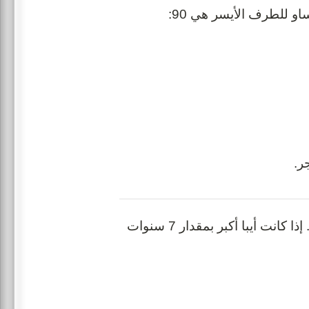
: إيبا لديها أخت أكبر منها تدعى إيما و عمرها ضعف عمر إيبا. إذا كانت أيبا أكبر بمقدار 7 سنوات