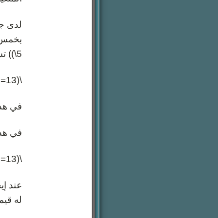
5\)) تساوي 13:
\(13=5+x\)
في هذا النو
في هذا المثال المتغير
\(13=5+8\)
له قيمة 8 لكي يكون طرفي المعادلة متساويين سيكون حل هذ