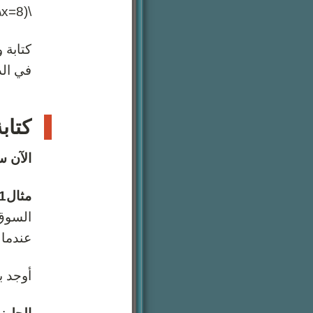
\(8=x\)
كتابة 
في الد
كتاب
الآن س
مثال1
عندما 
أوجد ب