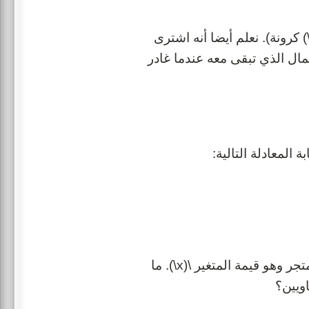
مكن أن نرمز لما كان معه من مال بالمتغير \(x\) أي كان معه (\(x\) كرونة). نعلم أيضا أنه اشترى
قدار المال الذي تبقى معه عندما غادر
ولكن ما نريد معرفته هو كم المبلغ الذي أحضره جيمي معه إلى المتجر وهو قيمة المتغير \(x\). ما