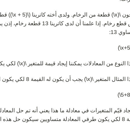
لدى جون \(x\) ق
ع من المعادلات يمكننا إيجاد قيمة للمتغير \(x\) لكي يكون الطرفين أو التعبيرين متساويين.
 \(x\) يجب أن يكون له القيمة 8 لكي يكون التعبيرين متساويين لأن
ه المعادلة كما يلي: