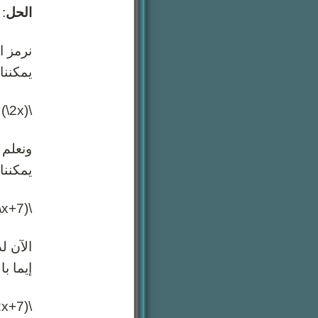
الحل
:
يمكننا 
\(2x\)
يمكننا 
\(7+x\)
الآن ل
إيما با
\(7+x=2x\)