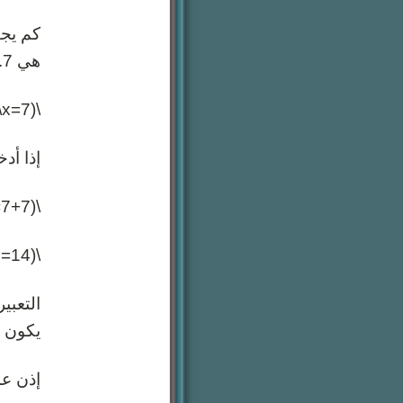
هي 7. إذن حل المعادلة هو
\(7=x\)
إذا أدخلنا قيمة \(
\(7+7=7×2\)
\(14=14\)
يكون عمره
إذن عمر الأ