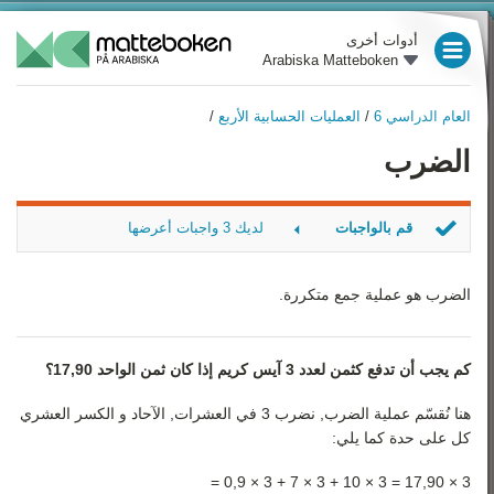
أدوات أخرى
Arabiska Matteboken
العام الدراسي 3
العام الدراسي 6
/
العمليات الحسابية الأربع
/
العام الدراسي 4
العام الدراسي 6
الضرب
نظرة عامة
العام الدراسي 5
الأعداد
العام الدراسي 6
قم بالواجبات
لديك 3 واجبات أعرضها
العمليات الحسابية الأربع
العام الدراسي 7
اختار الصحيح
الوحدات
‏تَمَرّن علي الضرب
الضرب هو عملية جمع متكررة.
العام الدراسي 8
‏تَمَرّن علي الضرب
علم الهندسة
العام الدراسي 9
كم يجب أن تدفع كثمن لعدد 3 آيس كريم إذا كان ثمن الواحد 17,90؟
الأدوات المساعدة
رياضيات 1
الإحصاء
هنا نُقسّم عملية الضرب, نضرب 3 في العشرات, الآحاد و الكسر العشري
كل على حدة كما يلي:
رياضيات 2
الوقت و التاريخ
3 × 17,90 = 3 × 10 + 3 × 7 + 3 × 0,9 =