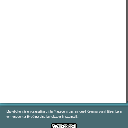
رياضيات 3
رياضيات 4
رياضيات 5
Matteboken är en gratistjänst från
Mattecentrum
, en ideell förening som hjälper barn
och ungdomar förbättra sina kunskaper i matematik.