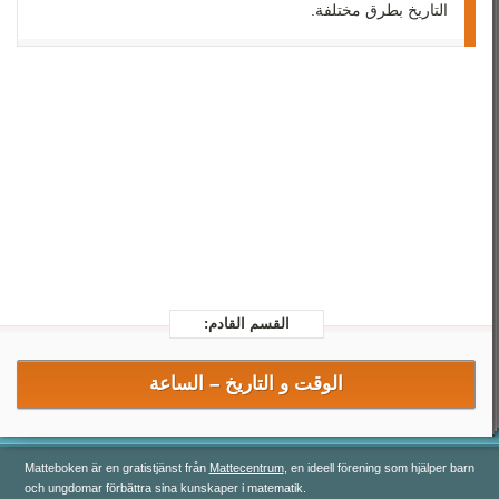
رياضيات 3
التاريخ بطرق مختلفة.
رياضيات 4
رياضيات 5
القسم القادم:
الوقت و التاريخ –
الساعة
Matteboken är en gratistjänst från
Mattecentrum
, en ideell förening som hjälper barn
och ungdomar förbättra sina kunskaper i matematik.