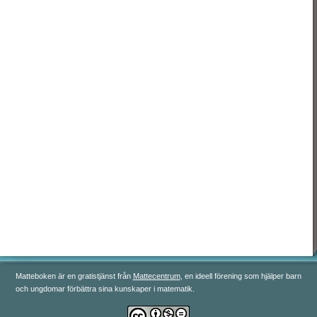
رياضيات 3
رياضيات 4
رياضيات 5
Matteboken är en gratistjänst från
Mattecentrum
, en ideell förening som hjälper barn
och ungdomar förbättra sina kunskaper i matematik.