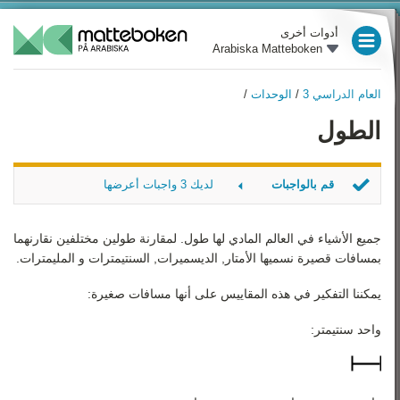
أدوات أخرى
Arabiska Matteboken
العام الدراسي 3
العام الدراسي 3
/
الوحدات
/
العام الدراسي 4
العام الدراسي 3
الطول
نظرة عامة
العام الدراسي 5
الأعداد
العام الدراسي 6
قم بالواجبات
لديك 3 واجبات أعرضها
العمليات الحسابية الأساسية
العام الدراسي 7
حول الوحدات التالية
الأربع
احسب عدد السنتيمترات
جميع الأشياء
في العالم المادي لها طول. لمقارنة طولين مختلفين نقارنهما
الوحدات
العام الدراسي 8
أحسب عدد المليمترات
بمسافات قصيرة نسميها الأمتار, الديسميرات, السنتيمترات و المليمترات.
علم الهندسة
العام الدراسي 9
يمكننا التفكير في هذه المقاييس على أنها مسافات صغيرة:
الوقت والتاريخ
رياضيات 1
واحد سنتيمتر:
رياضيات 2