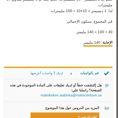
مليمترات.
لذا, 1 ديسيمتر = 10×10 = 100 مليمترات.
في المجموع, سيكون الإجمالي:
40 + 100 = 140 مليمتر
الإجابة:
140 مليمتر
قم بالواجبات
لديك 3 واجبات أعرضها
حول الوحدات التالية
هل إكتشفت خطأ أو لديك تعليقات على المادة الموجودة في هذه
احسب عدد السنتيمترات
الصفحة؟ راسلنا علي:
أحسب عدد المليمترات
matteboken.arabiska@mattecentrum.se
المزيد من الدروس حول هذا الموضوع
العام الدراسي 4