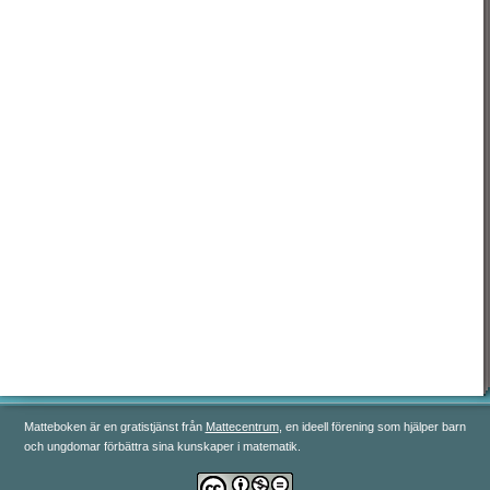
رياضيات 3
رياضيات 4
رياضيات 5
Matteboken är en gratistjänst från
Mattecentrum
, en ideell förening som hjälper barn
och ungdomar förbättra sina kunskaper i matematik.