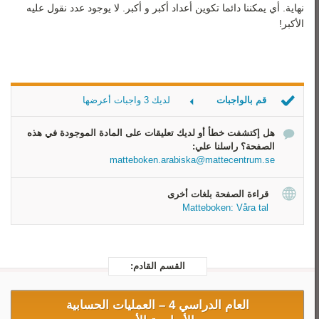
نهاية. أي يمكننا دائما تكوين أعداد أكبر و أكبر. لا يوجود عدد نقول عليه
الأكبر!
قم بالواجبات
لديك 3 واجبات أعرضها
قسّم العدد
هل إكتشفت خطأ أو لديك تعليقات على المادة الموجودة في هذه
قسّم العدد
الصفحة؟ راسلنا علي:
ما هو الأكبر
matteboken.arabiska@mattecentrum.se
قراءة الصفحة بلغات أخرى
Matteboken: Våra tal
القسم القادم:
العام الدراسي 4 –
العمليات الحسابية