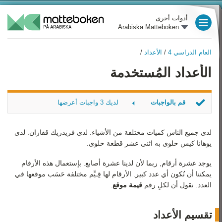
أدوات أخرى
Arabiska Matteboken
العام الدراسي 3
العام الدراسي 4
/
الأعداد
/
العام الدراسي 4
العام الدراسي 4
الأعداد المُستخدمة
نظرة عامة
العام الدراسي 5
الأعداد
العام الدراسي 6
قم بالواجبات
لديك 3 واجبات أعرضها
العمليات الحسابية الأساسية
العام الدراسي 7
قسّم العدد
الأربع
قسّم العدد
لدى جميع الناس كميات مختلفة من الأشياء. لدى فريدريك قفازان. لدى
الوحدات
العام الدراسي 8
ما هو الأكبر
يوهانا كيس حلوى به اثنى عشر قطعة حلوى.
علم الهندسة
العام الدراسي 9
يوجد عشرة أرقام, ربما لأن لدينا عشرة أصابع. بإستعمال هذه الأرقام
يمكننا أن نُكون أي عدد كبير. الأرقام لها قِـيِّم‏ مختلفة حَسَب موقعها في
أدوات المساعدة
رياضيات 1
العدد. نقول أن لكلِ رقم
قيمة موقع
.
الإحصاء
رياضيات 2
الوقت و التاريخ
تقسيم الأعداد