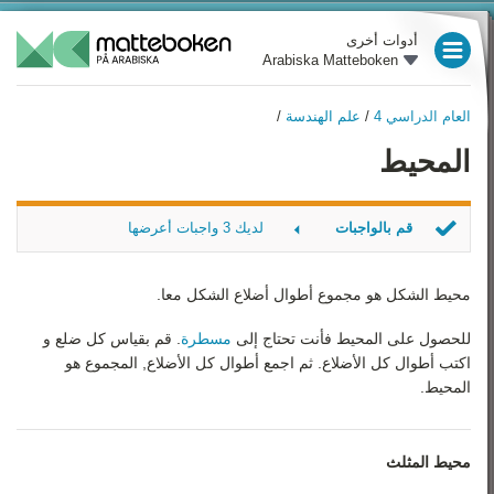
أدوات أخرى
Arabiska Matteboken
العام الدراسي 3
العام الدراسي 4
/
علم الهندسة
/
العام الدراسي 4
العام الدراسي 4
المحيط
نظرة عامة
العام الدراسي 5
الأعداد
العام الدراسي 6
قم بالواجبات
لديك 3 واجبات أعرضها
العمليات الحسابية الأساسية
العام الدراسي 7
لقياس المُحيط
الأربع
كم عدد القياسات
محيط الشكل هو مجموع أطوال أضلاع الشكل معا.
الوحدات
العام الدراسي 8
أحسب المُحيط
للحصول على المحيط فأنت تحتاج إلى
مسطرة
. قم بقياس كل ضلع و
علم الهندسة
العام الدراسي 9
اكتب أطوال كل الأضلاع. ثم اجمع أطوال كل الأضلاع, المجموع هو
المحيط.
أدوات المساعدة
رياضيات 1
الإحصاء
رياضيات 2
محيط المثلث
الوقت و التاريخ