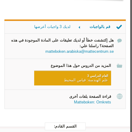
قم بالواجبات
لديك 3 واجبات أعرضها
لقياس المُحيط
هل إكتشفت خطأ أو لديك تعليقات على المادة الموجودة في هذه
كم عدد القياسات
الصفحة؟ راسلنا علي:
أحسب المُحيط
matteboken.arabiska@mattecentrum.se
المزيد من الدروس حول هذا الموضوع
العام الدراسي 3
علم الهندسة: قياس المحيط
قراءة الصفحة بلغات أخرى
Matteboken: Omkrets
القسم القادم: