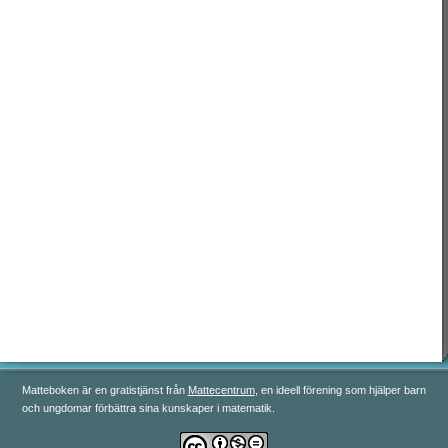
رياضيات 3
رياضيات 4
رياضيات 5
Matteboken är en gratistjänst från
Mattecentrum
, en ideell förening som hjälper barn
och ungdomar förbättra sina kunskaper i matematik.